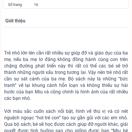
Số trang
16
Giới thiệu
Trẻ nhỏ lớn lên cần rất nhiều sự giúp đỡ và giáo dục của ba
mẹ, nếu ba mẹ lơ đãng không đồng hành cùng con trên
chặng đường phát triển này thì rất có thể các bé sẽ trở
thành những người xấu trong tương lai. Vậy nên trẻ nhỏ rất
cần sự sát cánh của ba mẹ. Bộ sách này là những “bức
tranh” vẽ lại khung cảnh hỗn loạn và không thiếu sự hài
hước của bạn Miu và cũng chính là hình ảnh của rất nhiều
các bạn nhỏ.
Với màu sắc cuốn sách nổi bật, hình vẽ thú vị và có nét
nguệch ngoạc “hơi trẻ con” tạo sự gần gũi với các em nhỏ.
Qua bộ sách, bé sẽ học được cách giúp đỡ người khác, giải
quyết được tình huống sao cho giống được bạn “Miu bé