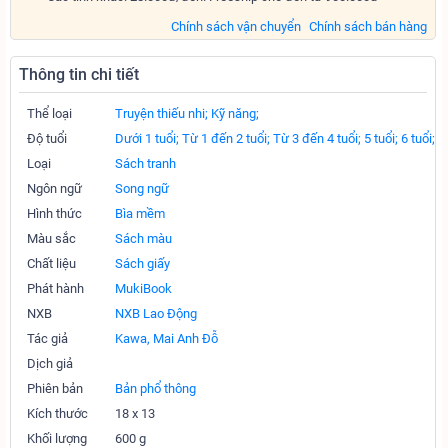
Chính sách vận chuyển
Chính sách bán hàng
Thông tin chi tiết
Thể loại
Truyện thiếu nhi;
Kỹ năng;
Độ tuổi
Dưới 1 tuổi;
Từ 1 đến 2 tuổi;
Từ 3 đến 4 tuổi;
5 tuổi;
6 tuổi;
Loại
Sách tranh
Ngôn ngữ
Song ngữ
Hình thức
Bìa mềm
Màu sắc
Sách màu
Chất liệu
Sách giấy
Phát hành
MukiBook
NXB
NXB Lao Động
Tác giả
Kawa, Mai Anh Đỗ
Dịch giả
Phiên bản
Bản phổ thông
Kích thước
18 x 13
Khối lượng
600 g