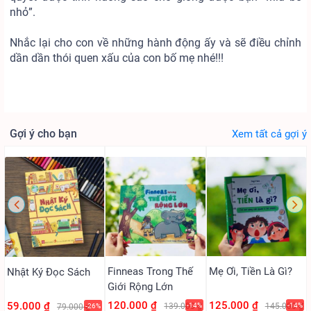
nhỏ”.
Nhắc lại cho con về những hành động ấy và sẽ điều chỉnh
dần dần thói quen xấu của con bố mẹ nhé!!!
Gợi ý cho bạn
Xem tất cả gợi ý
Finneas Trong Thế
Mẹ Ơi, Tiền Là Gì?
Nhật Ký Đọc Sách
Giới Rộng Lớn
120.000 ₫
125.000 ₫
59.000 ₫
139.000 ₫
-14%
145.000 ₫
-14%
79.000 ₫
-26%