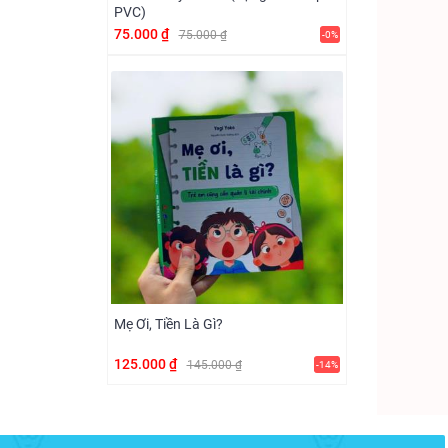
PVC)
75.000 ₫
75.000 ₫
-0%
Mẹ Ơi, Tiền Là Gì?
125.000 ₫
145.000 ₫
-14%