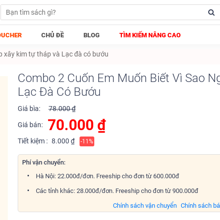
OUCHER
CHỦ ĐỀ
BLOG
TÌM KIẾM NÂNG CAO
 xây kim tự tháp và Lạc đà có bướu
Combo 2 Cuốn Em Muốn Biết Vì Sao Ng
Lạc Đà Có Bướu
Giá bìa:
78.000 ₫
70.000
₫
Giá bán:
Tiết kiệm :
8.000 ₫
-11%
Phí vận chuyển:
Hà Nội: 22.000đ/đơn. Freeship cho đơn từ 600.000đ
Các tỉnh khác: 28.000đ/đơn. Freeship cho đơn từ 900.000đ
Chính sách vận chuyển
Chính sách b