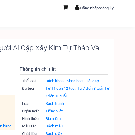
Đăng nhập/đăng ký
ười Ai Cập Xây Kim Tự Tháp Và
Thông tin chi tiết
Thể loại
Bách khoa - Khoa học - Hỏi đáp;
Độ tuổi
Từ 11 đến 12 tuổi;
Từ 7 đến 8 tuổi;
Từ
9 đến 10 tuổi;
Loại
Sách tranh
Ngôn ngữ
Tiếng Việt
Hình thức
Bìa mềm
án hàng
Màu sắc
Sách màu
Chất liệu
Sách giấy