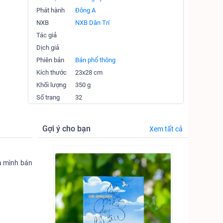
Phát hành
Đông A
NXB
NXB Dân Trí
Tác giả
Dịch giả
Phiên bản
Bản phổ thông
Kích thước
23x28 cm
Khối lượng
350 g
Số trang
32
Gợi ý cho bạn
Xem tất cả
à mình bán