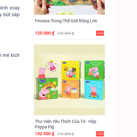
hình xoay
y bút sáp
Finneas Trong Thế Giới Rộng Lớn
120.000 ₫
139.000 ₫
-14%
i mẻ kich
Thư Viện Yêu Thích Của Tớ - Hộp
Peppa Pig
102.000 ₫
119.000 ₫
-15%