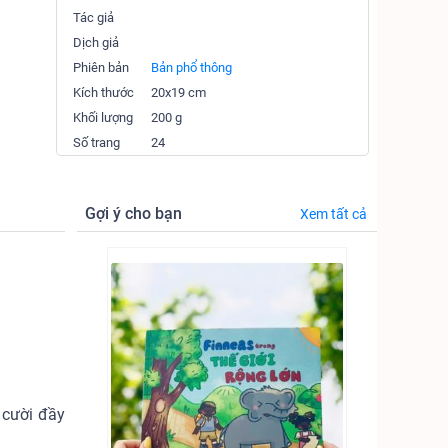
Tác giả
Dịch giả
Phiên bản
Bản phổ thông
Kích thước
20x19 cm
Khối lượng
200 g
Số trang
24
Gợi ý cho bạn
Xem tất cả
 cười đầy