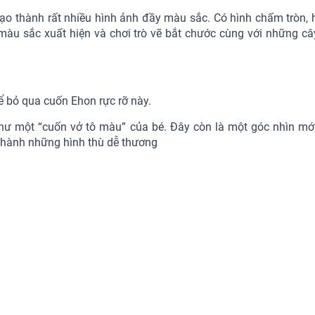
ạo thành rất nhiều hình ảnh đầy màu sắc. Có hình chấm tròn, 
màu sắc xuất hiện và chơi trò vẽ bắt chước cùng với những câ
ể bỏ qua cuốn Ehon rực rỡ này.
hư một “cuốn vở tô màu” của bé. Đây còn là một góc nhìn mớ
ẽ thành những hình thù dễ thương