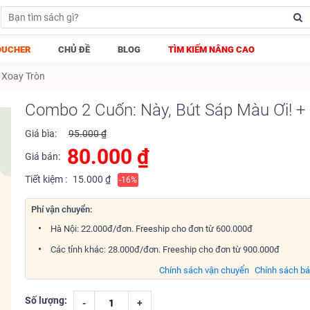
OUCHER
CHỦ ĐỀ
BLOG
TÌM KIẾM NÂNG CAO
 Xoay Tròn
Combo 2 Cuốn: Này, Bút Sáp Màu Ơi! +
Giá bìa:
95.000 ₫
80.000
₫
Giá bán:
Tiết kiệm :
15.000 ₫
-16%
Phí vận chuyển:
Hà Nội: 22.000đ/đơn. Freeship cho đơn từ 600.000đ
Các tỉnh khác: 28.000đ/đơn. Freeship cho đơn từ 900.000đ
Chính sách vận chuyển
Chính sách b
Số lượng:
-
+