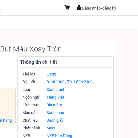
Đăng nhập/đăng ký
 Bút Màu Xoay Tròn
Thông tin chi tiết
Thể loại
Ehon;
Độ tuổi
Dưới 1 tuổi;
Từ 1 đến 2 tuổi;
Loại
Sách tranh
Ngôn ngữ
Tiếng Việt
Hình thức
Bìa mềm
Màu sắc
Sách màu
án hàng
Chất liệu
Sách giấy
Phát hành
Mogu
NXB
NXB Kim Đồng