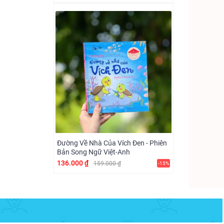
Đường Về Nhà Của Vích Đen - Phiên
Bản Song Ngữ Việt-Anh
136.000 ₫
159.000 ₫
-15%