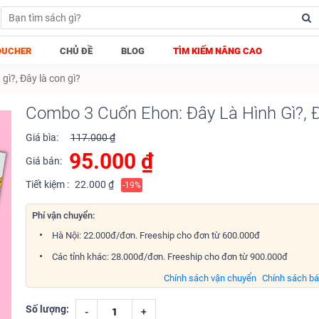
OUCHER
CHỦ ĐỀ
BLOG
TÌM KIẾM NÂNG CAO
gì?, Đây là con gì?
Combo 3 Cuốn Ehon: Đây Là Hình Gì?, Đ
Giá bìa:
117.000 ₫
95.000
₫
Giá bán:
Tiết kiệm :
22.000 ₫
-19%
Phí vận chuyển:
Hà Nội: 22.000đ/đơn. Freeship cho đơn từ 600.000đ
Các tỉnh khác: 28.000đ/đơn. Freeship cho đơn từ 900.000đ
Chính sách vận chuyển
Chính sách b
Số lượng:
-
+