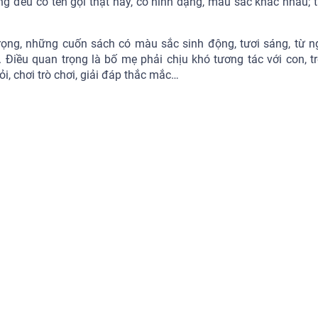
ng đều có tên gọi thật hay, có hình dạng, màu sắc khác nhau; t
rọng, những cuốn sách có màu sắc sinh động, tươi sáng, từ n
. Điều quan trọng là bố mẹ phải chịu khó tương tác với con, t
, chơi trò chơi, giải đáp thắc mắc…