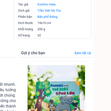
Tác giả
Koshiro Hata
Dịch giả
Trần Việt Hà Thu
Phiên bản
Bản phổ thông
Kích thước
19x19 cm
Khối lượng
200 g
Số trang
32
Gợi ý cho bạn
Xem tất cả
rất nhanh.
iều tưởng
ới chúng.
 những chú
iến thành