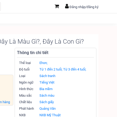
Đăng nhập/đăng ký
ây Là Màu Gì?, Đây Là Con Gì?
Thông tin chi tiết
Thể loại
Ehon;
Độ tuổi
Từ 1 đến 2 tuổi;
Từ 3 đến 4 tuổi;
Loại
Sách tranh
Ngôn ngữ
Tiếng Việt
Hình thức
Bìa mềm
Màu sắc
Sách màu
án hàng
Chất liệu
Sách giấy
Phát hành
Quảng Văn
NXB
NXB Mỹ Thuật