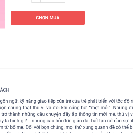
CHỌN MUA
SÁCH
ngôn ngữ, kỹ năng giao tiếp của trẻ của trẻ phát triển với tốc độ 
i bọn chúng thật thú vị và đôi khi cũng hơi “mệt mỏi”. Những đ
rở thành những câu chuyện đầy ắp thông tin mới mẻ, thú vị v
ày là hình gì?....những câu hỏi đơn giản dài bất tận rất cần sự
tâm từ bố mẹ. Đối với bọn chúng, mọi thứ xung quanh đề có thể b