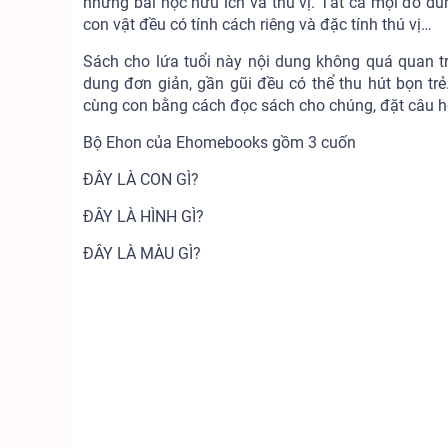
những bài học hữu ích và thú vị. Tất cả mọi đồ dù
con vật đều có tính cách riêng và đặc tính thú vị…
Sách cho lứa tuổi này nội dung không quá quan t
dung đơn giản, gần gũi đều có thể thu hút bọn trẻ
cùng con bằng cách đọc sách cho chúng, đặt câu hỏi
Bộ Ehon của Ehomebooks gồm 3 cuốn
ĐÂY LÀ CON GÌ?
ĐÂY LÀ HÌNH GÌ?
ĐÂY LÀ MÀU GÌ?