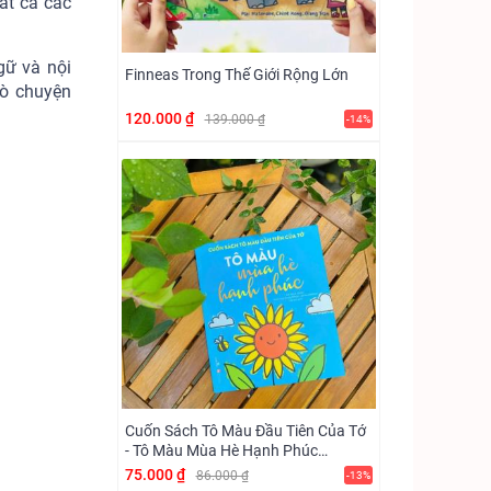
ất cả các
gữ và nội
Finneas Trong Thế Giới Rộng Lớn
rò chuyện
120.000 ₫
139.000 ₫
-14%
Cuốn Sách Tô Màu Đầu Tiên Của Tớ
- Tô Màu Mùa Hè Hạnh Phúc
(Vizibook)
75.000 ₫
86.000 ₫
-13%