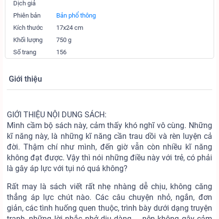
Dịch giả
Phiên bản
Bản phổ thông
Kích thước
17x24 cm
Khối lượng
750 g
Số trang
156
Giới thiệu
GIỚI THIỆU NỘI DUNG SÁCH:
Mình cầm bộ sách này, cảm thấy khó nghĩ vô cùng. Những
kĩ năng này, là những kĩ năng cần trau dồi và rèn luyện cả
đời. Thậm chí như mình, đến giờ vẫn còn nhiều kĩ năng
không đạt được. Vậy thì nói những điều này với trẻ, có phải
là gây áp lực với tụi nó quá không?
Rất may là sách viết rất nhẹ nhàng dễ chịu, không căng
thẳng áp lực chút nào. Các câu chuyện nhỏ, ngắn, đơn
giản, các tình huống quen thuộc, trình bày dưới dạng truyện
tranh, những lời nhắc nhở dịu dàng.... nên không gây cảm