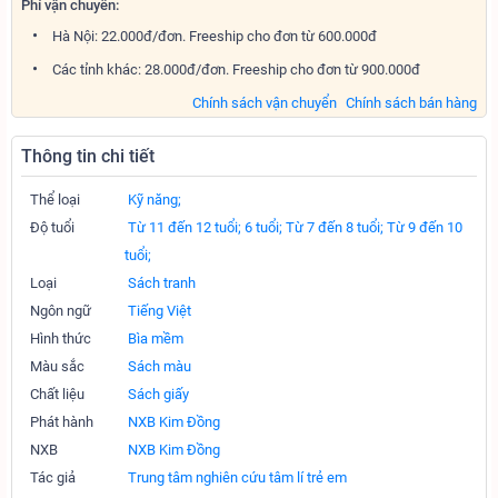
Phí vận chuyển:
Hà Nội: 22.000đ/đơn. Freeship cho đơn từ 600.000đ
Các tỉnh khác: 28.000đ/đơn. Freeship cho đơn từ 900.000đ
Chính sách vận chuyển
Chính sách bán hàng
Thông tin chi tiết
Thể loại
Kỹ năng;
Độ tuổi
Từ 11 đến 12 tuổi;
6 tuổi;
Từ 7 đến 8 tuổi;
Từ 9 đến 10
tuổi;
Loại
Sách tranh
Ngôn ngữ
Tiếng Việt
Hình thức
Bìa mềm
Màu sắc
Sách màu
Chất liệu
Sách giấy
Phát hành
NXB Kim Đồng
NXB
NXB Kim Đồng
Tác giả
Trung tâm nghiên cứu tâm lí trẻ em