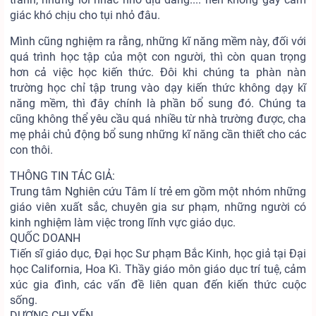
giác khó chịu cho tụi nhỏ đâu.
Mình cũng nghiệm ra rằng, những kĩ năng mềm này, đối với
quá trình học tập của một con người, thì còn quan trọng
hơn cả việc học kiến thức. Đôi khi chúng ta phàn nàn
trường học chỉ tập trung vào dạy kiến thức không dạy kĩ
năng mềm, thì đây chính là phần bổ sung đó. Chúng ta
cũng không thể yêu cầu quá nhiều từ nhà trường được, cha
mẹ phải chủ động bổ sung những kĩ năng cần thiết cho các
con thôi.
THÔNG TIN TÁC GIẢ:
Trung tâm Nghiên cứu Tâm lí trẻ em gồm một nhóm những
giáo viên xuất sắc, chuyên gia sư phạm, những người có
kinh nghiệm làm việc trong lĩnh vực giáo dục.
QUỐC DOANH
Tiến sĩ giáo dục, Đại học Sư phạm Bắc Kinh, học giả tại Đại
học California, Hoa Kì. Thầy giáo môn giáo dục trí tuệ, cảm
xúc gia đình, các vấn đề liên quan đến kiến thức cuộc
sống.
DƯƠNG CHI YẾN