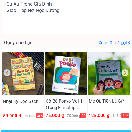
- Cư Xử Trong Gia Đình
- Giao Tiếp Nơi Học Đường
Gợi ý cho bạn
Xem tất cả gợi ý
Cô Bé Ponyo Vol 1
Mẹ Ơi, Tiền Là Gì?
Nhật Ký Đọc Sách
(Tặng Filmstrip
PVC)
75.000 ₫
125.000 ₫
59.000 ₫
75.000 ₫
-0%
145.000 ₫
-14%
79.000 ₫
-26%