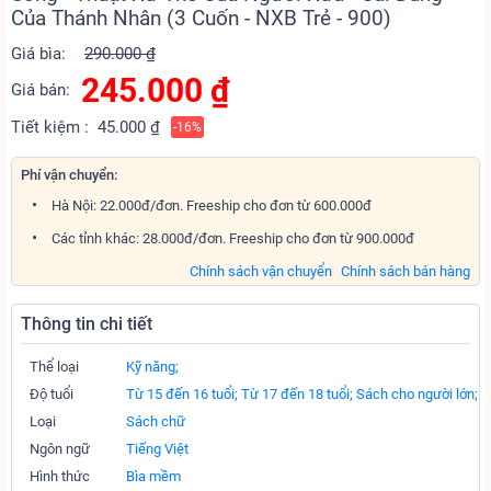
Của Thánh Nhân (3 Cuốn - NXB Trẻ - 900)
Giá bìa:
290.000 ₫
245.000
₫
Giá bán:
Tiết kiệm :
45.000 ₫
-16%
Phí vận chuyển:
Hà Nội: 22.000đ/đơn. Freeship cho đơn từ 600.000đ
Các tỉnh khác: 28.000đ/đơn. Freeship cho đơn từ 900.000đ
Chính sách vận chuyển
Chính sách bán hàng
Thông tin chi tiết
Thể loại
Kỹ năng;
Độ tuổi
Từ 15 đến 16 tuổi;
Từ 17 đến 18 tuổi;
Sách cho người lớn;
Loại
Sách chữ
Ngôn ngữ
Tiếng Việt
Hình thức
Bìa mềm