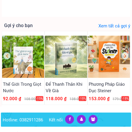
Gợi ý cho bạn
Xem tất cả gợi ý
Thế Giới Trong Giọt
Để Thanh Thản Khi
Phương Pháp Giáo
Nước
Về Già
Dục Steiner
92.000 ₫
118.000 ₫
153.000 ₫
108.000 ₫
-15%
138.000 ₫
-15%
179.000 ₫
-15%
Hotline: 0382911286
Kết nối