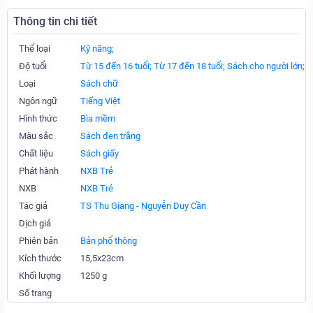
Thông tin chi tiết
Thể loại
Kỹ năng;
Độ tuổi
Từ 15 đến 16 tuổi;
Từ 17 đến 18 tuổi;
Sách cho người lớn;
Loại
Sách chữ
Ngôn ngữ
Tiếng Việt
Hình thức
Bìa mềm
Màu sắc
Sách đen trắng
Chất liệu
Sách giấy
Phát hành
NXB Trẻ
NXB
NXB Trẻ
Tác giả
TS Thu Giang - Nguyễn Duy Cần
Dịch giả
Phiên bản
Bản phổ thông
Kích thước
15,5x23cm
Khối lượng
1250 g
Số trang