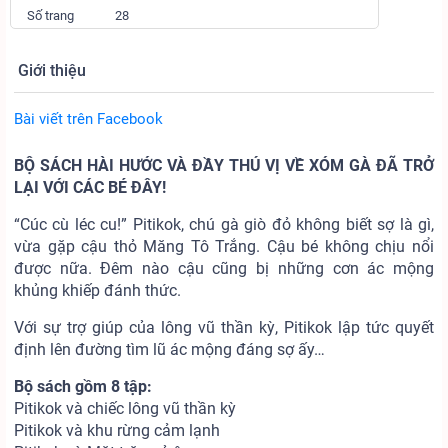
Số trang
28
Giới thiệu
Bài viết trên Facebook
BỘ SÁCH HÀI HƯỚC VÀ ĐẦY THÚ VỊ VỀ XÓM GÀ ĐÃ TRỞ
LẠI VỚI CÁC BÉ ĐÂY!
“Cúc cù léc cu!” Pitikok, chú gà giò đỏ không biết sợ là gì,
vừa gặp cậu thỏ Măng Tô Trắng. Cậu bé không chịu nổi
được nữa. Đêm nào cậu cũng bị những cơn ác mộng
khủng khiếp đánh thức.
Với sự trợ giúp của lông vũ thần kỳ, Pitikok lập tức quyết
định lên đường tìm lũ ác mộng đáng sợ ấy…
Bộ sách gồm 8 tập:
Pitikok và chiếc lông vũ thần kỳ
Pitikok và khu rừng cảm lạnh