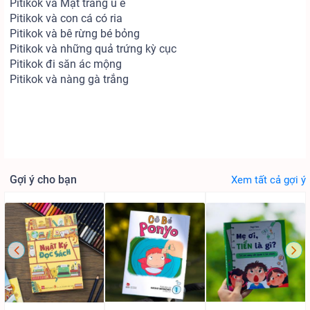
Pitikok và Mặt trăng ủ ê
Pitikok và con cá có ria
Pitikok và bê rừng bé bỏng
Pitikok và những quả trứng kỳ cục
Pitikok đi săn ác mộng
Pitikok và nàng gà trắng
Gợi ý cho bạn
Xem tất cả gợi ý