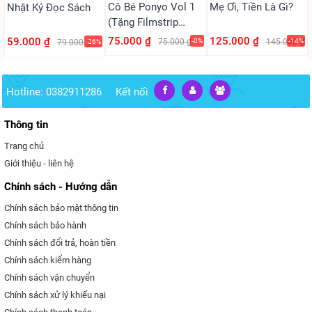
Cô Bé Ponyo Vol 1
Mẹ Ơi, Tiền Là Gì?
Nhật Ký Đọc Sách
(Tặng Filmstrip
PVC)
75.000 ₫
125.000 ₫
59.000 ₫
75.000 ₫
-0%
145.000 ₫
-14%
79.000 ₫
-26%
Hotline: 0382911286
Kết nối
Thông tin
Trang chủ
Giới thiệu - liên hệ
Chính sách - Hướng dẫn
Chính sách bảo mật thông tin
Chính sách bảo hành
Chính sách đổi trả, hoàn tiền
Chính sách kiểm hàng
Chính sách vận chuyển
Chính sách xử lý khiếu nại