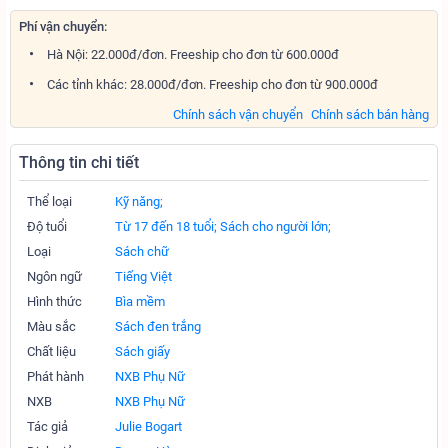
Phí vận chuyển:
Hà Nội: 22.000đ/đơn. Freeship cho đơn từ 600.000đ
Các tỉnh khác: 28.000đ/đơn. Freeship cho đơn từ 900.000đ
Chính sách vận chuyển
Chính sách bán hàng
Thông tin chi tiết
Thể loại
Kỹ năng;
Độ tuổi
Từ 17 đến 18 tuổi;
Sách cho người lớn;
Loại
Sách chữ
Ngôn ngữ
Tiếng Việt
Hình thức
Bìa mềm
Màu sắc
Sách đen trắng
Chất liệu
Sách giấy
Phát hành
NXB Phụ Nữ
NXB
NXB Phụ Nữ
Tác giả
Julie Bogart