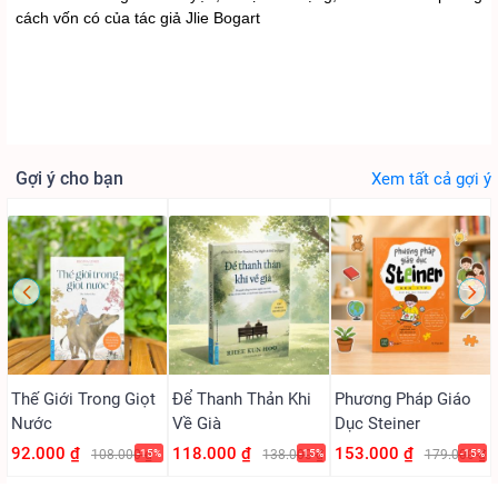
cách vốn có của tác giả Jlie Bogart
Gợi ý cho bạn
Xem tất cả gợi ý
Thế Giới Trong Giọt
Để Thanh Thản Khi
Phương Pháp Giáo
Nước
Về Già
Dục Steiner
92.000 ₫
118.000 ₫
153.000 ₫
108.000 ₫
-15%
138.000 ₫
-15%
179.000 ₫
-15%