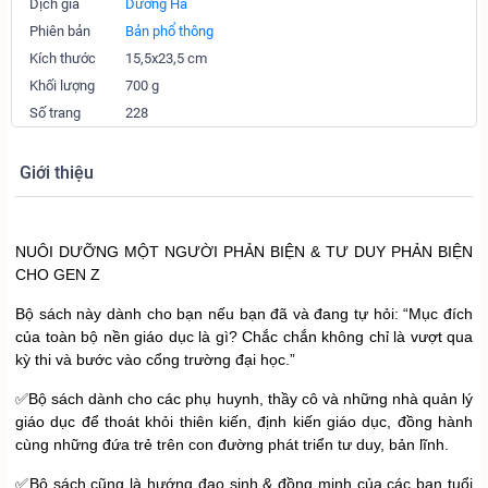
Dịch giả
Dương Hà
Phiên bản
Bản phổ thông
Kích thước
15,5x23,5 cm
Khối lượng
700 g
Số trang
228
Giới thiệu
NUÔI DƯỠNG MỘT NGƯỜI PHẢN BIỆN & TƯ DUY PHẢN BIỆN
CHO GEN Z
Bộ sách này dành cho bạn nếu bạn đã và đang tự hỏi: “Mục đích
của toàn bộ nền giáo dục là gì? Chắc chắn không chỉ là vượt qua
kỳ thi và bước vào cổng trường đại học.”
✅Bộ sách dành cho các phụ huynh, thầy cô và những nhà quản lý
giáo dục để thoát khỏi thiên kiến, định kiến giáo dục, đồng hành
cùng những đứa trẻ trên con đường phát triển tư duy, bản lĩnh.
✅Bộ sách cũng là hướng đạo sinh & đồng minh của các bạn tuổi