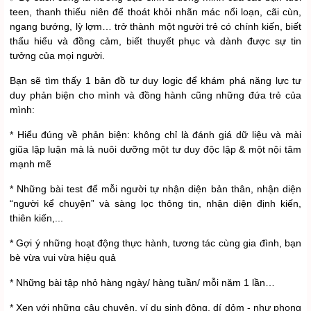
teen, thanh thiếu niên để thoát khỏi nhãn mác nổi loạn, cãi cùn,
ngang bướng, lỳ lợm… trở thành một người trẻ có chính kiến, biết
thấu hiểu và đồng cảm, biết thuyết phục và dành được sự tin
tưởng của mọi người.
Bạn sẽ tìm thấy 1 bản đồ tư duy logic để khám phá năng lực tư
duy phản biện cho mình và đồng hành cũng những đứa trẻ của
mình:
* Hiểu đúng về phản biện: không chỉ là đánh giá dữ liệu và mài
giũa lập luận mà là nuôi dưỡng một tư duy độc lập & một nội tâm
mạnh mẽ
* Những bài test để mỗi người tự nhận diện bản thân, nhận diện
“người kể chuyện” và sàng lọc thông tin, nhận diện định kiến,
thiên kiến,...
* Gợi ý những hoạt động thực hành, tương tác cùng gia đình, bạn
bè vừa vui vừa hiệu quả
* Những bài tập nhỏ hàng ngày/ hàng tuần/ mỗi năm 1 lần…
* Xen với những câu chuyện, ví dụ sinh động, dí dỏm - như phong