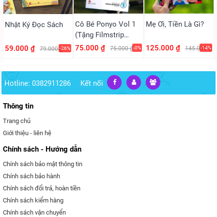
Cô Bé Ponyo Vol 1
Mẹ Ơi, Tiền Là Gì?
Nhật Ký Đọc Sách
(Tặng Filmstrip
PVC)
75.000 ₫
125.000 ₫
59.000 ₫
75.000 ₫
-0%
145.000 ₫
-14%
79.000 ₫
-26%
Hotline: 0382911286
Kết nối
Thông tin
Trang chủ
Giới thiệu - liên hệ
Chính sách - Hướng dẫn
Chính sách bảo mật thông tin
Chính sách bảo hành
Chính sách đổi trả, hoàn tiền
Chính sách kiểm hàng
Chính sách vận chuyển