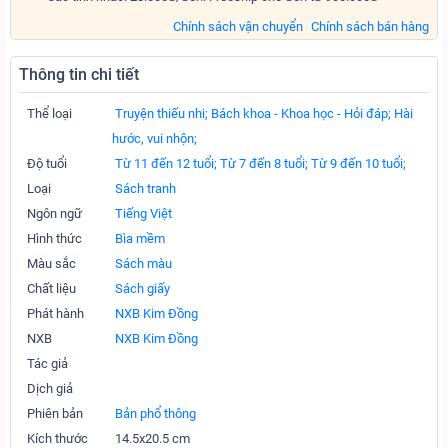
Chính sách vận chuyển
Chính sách bán hàng
Thông tin chi tiết
Thể loại
Truyện thiếu nhi;
Bách khoa - Khoa học - Hỏi đáp;
Hài
hước, vui nhộn;
Độ tuổi
Từ 11 đến 12 tuổi;
Từ 7 đến 8 tuổi;
Từ 9 đến 10 tuổi;
Loại
Sách tranh
Ngôn ngữ
Tiếng Việt
Hình thức
Bìa mềm
Màu sắc
Sách màu
Chất liệu
Sách giấy
Phát hành
NXB Kim Đồng
NXB
NXB Kim Đồng
Tác giả
Dịch giả
Phiên bản
Bản phổ thông
Kích thước
14.5x20.5 cm