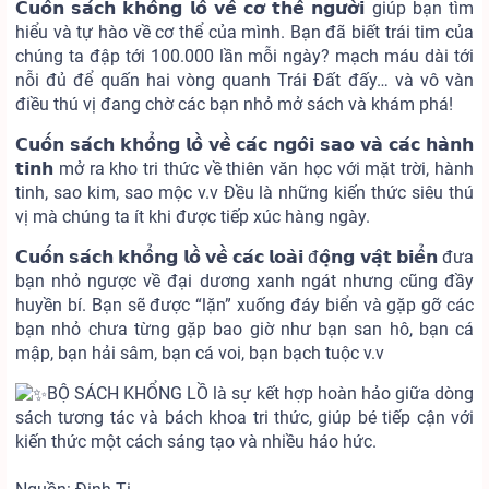
𝗖𝘂𝗼̂́𝗻 𝘀𝗮́𝗰𝗵 𝗸𝗵𝗼̂̉𝗻𝗴 𝗹𝗼̂̀ 𝘃𝗲̂̀ 𝗰𝗼̛ 𝘁𝗵𝗲̂̉ 𝗻𝗴𝘂̛𝗼̛̀𝗶 giúp bạn tìm
hiểu và tự hào về cơ thể của mình. Bạn đã biết trái tim của
chúng ta đập tới 100.000 lần mỗi ngày? mạch máu dài tới
nỗi đủ để quấn hai vòng quanh Trái Đất đấy… và vô vàn
điều thú vị đang chờ các bạn nhỏ mở sách và khám phá!
𝗖𝘂𝗼̂́𝗻 𝘀𝗮́𝗰𝗵 𝗸𝗵𝗼̂̉𝗻𝗴 𝗹𝗼̂̀ 𝘃𝗲̂̀ 𝗰𝗮́𝗰 𝗻𝗴𝗼̂𝗶 𝘀𝗮𝗼 𝘃𝗮̀ 𝗰𝗮́𝗰 𝗵𝗮̀𝗻𝗵
𝘁𝗶𝗻𝗵 mở ra kho tri thức về thiên văn học với mặt trời, hành
tinh, sao kim, sao mộc v.v Đều là những kiến thức siêu thú
vị mà chúng ta ít khi được tiếp xúc hàng ngày.
𝗖𝘂𝗼̂́𝗻 𝘀𝗮́𝗰𝗵 𝗸𝗵𝗼̂̉𝗻𝗴 𝗹𝗼̂̀ 𝘃𝗲̂̀ 𝗰𝗮́𝗰 𝗹𝗼𝗮̀𝗶 đ𝗼̣̂𝗻𝗴 𝘃𝗮̣̂𝘁 𝗯𝗶𝗲̂̉𝗻 đưa
bạn nhỏ ngược về đại dương xanh ngát nhưng cũng đầy
huyền bí. Bạn sẽ được “lặn” xuống đáy biển và gặp gỡ các
bạn nhỏ chưa từng gặp bao giờ như bạn san hô, bạn cá
mập, bạn hải sâm, bạn cá voi, bạn bạch tuộc v.v
BỘ SÁCH KHỔNG LỒ là sự kết hợp hoàn hảo giữa dòng
sách tương tác và bách khoa tri thức, giúp bé tiếp cận với
kiến thức một cách sáng tạo và nhiều háo hức.