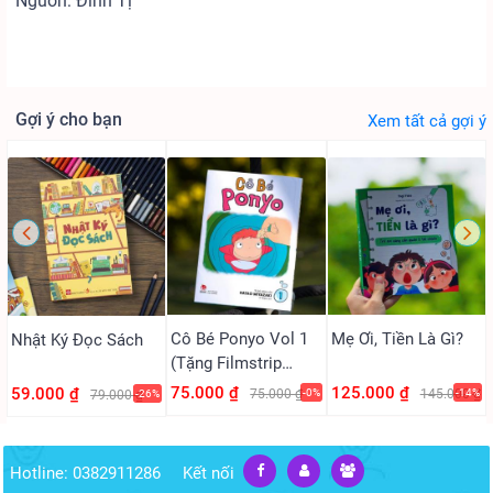
Nguồn: Đinh Tị
Gợi ý cho bạn
Xem tất cả gợi ý
Cô Bé Ponyo Vol 1
Mẹ Ơi, Tiền Là Gì?
Nhật Ký Đọc Sách
(Tặng Filmstrip
PVC)
75.000 ₫
125.000 ₫
59.000 ₫
75.000 ₫
-0%
145.000 ₫
-14%
79.000 ₫
-26%
Hotline: 0382911286
Kết nối