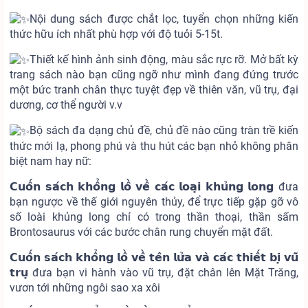
Nội dung sách được chắt lọc, tuyển chọn những kiến
thức hữu ích nhất phù hợp với độ tuỏi 5-15t.
Thiết kế hình ảnh sinh động, màu sắc rực rỡ. Mở bất kỳ
trang sách nào bạn cũng ngỡ như mình đang đứng trước
một bức tranh chân thực tuyệt đẹp về thiên văn, vũ trụ, đại
dương, cơ thể người v.v
Bộ sách đa dạng chủ đề, chủ đề nào cũng tràn trề kiến
thức mới lạ, phong phú và thu hút các bạn nhỏ không phân
biệt nam hay nữ:
𝗖𝘂𝗼̂́𝗻 𝘀𝗮́𝗰𝗵 𝗸𝗵𝗼̂̉𝗻𝗴 𝗹𝗼̂̀ 𝘃𝗲̂̀ 𝗰𝗮́𝗰 𝗹𝗼𝗮̣𝗶 𝗸𝗵𝘂̉𝗻𝗴 𝗹𝗼𝗻𝗴 đưa
bạn ngược về thế giới nguyên thủy, để trực tiếp gặp gỡ vô
số loài khủng long chỉ có trong thần thoại, thần sấm
Brontosaurus với các bước chân rung chuyển mặt đất.
𝗖𝘂𝗼̂́𝗻 𝘀𝗮́𝗰𝗵 𝗸𝗵𝗼̂̉𝗻𝗴 𝗹𝗼̂̀ 𝘃𝗲̂̀ 𝘁𝗲̂𝗻 𝗹𝘂̛̉𝗮 𝘃𝗮̀ 𝗰𝗮́𝗰 𝘁𝗵𝗶𝗲̂́𝘁 𝗯𝗶̣ 𝘃𝘂̃
𝘁𝗿𝘂̣ đưa bạn vi hành vào vũ trụ, đặt chân lên Mặt Trăng,
vươn tới những ngôi sao xa xôi