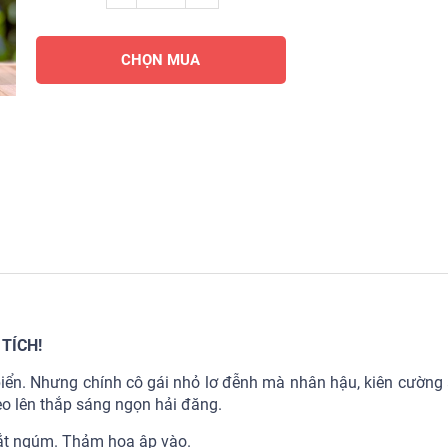
CHỌN MUA
TÍCH!
 biển. Nhưng chính cô gái nhỏ lơ đễnh mà nhân hậu, kiên cường 
leo lên thắp sáng ngọn hải đăng.
ắt ngúm. Thảm họa ập vào.