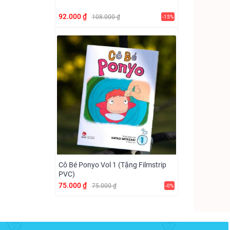
92.000 ₫
108.000 ₫
-15%
Cô Bé Ponyo Vol 1 (Tặng Filmstrip
PVC)
75.000 ₫
75.000 ₫
-0%