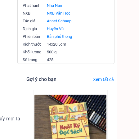
Phát hành
Nhã Nam
NXB
NXB Văn Học
Tác giả
Annet Schaap
Dịch giả
Huyền Vũ
Phiên bản
Bản phổ thông
Kích thước
14x20.5cm
Khối lượng
500 g
Số trang
428
Gợi ý cho bạn
Xem tất cả
ấy mới là