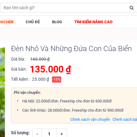
OUCHER
CHỦ ĐỀ
BLOG
TÌM KIẾM NÂNG CAO
Đèn Nhỏ Và Những Đứa Con Của Biển
Giá bìa:
160.000 ₫
135.000
₫
Giá bán:
Tiết kiệm :
25.000 ₫
-16%
Phí vận chuyển:
Hà Nội: 22.000đ/đơn. Freeship cho đơn từ 600.000đ
Các tỉnh khác: 28.000đ/đơn. Freeship cho đơn từ 900.000đ
Chính sách vận chuyển
Chính sách b
Số lượng:
-
+