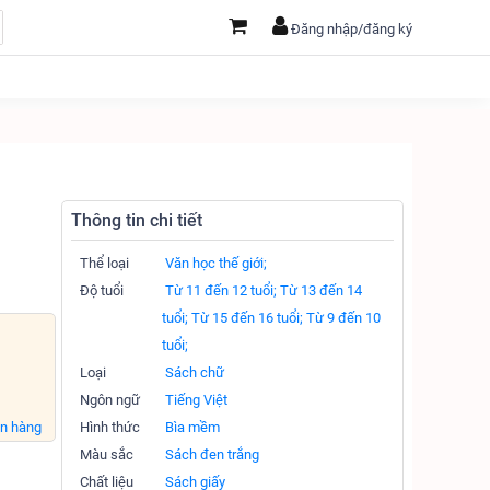
Đăng nhập/đăng ký
Thông tin chi tiết
Thể loại
Văn học thế giới;
Độ tuổi
Từ 11 đến 12 tuổi;
Từ 13 đến 14
tuổi;
Từ 15 đến 16 tuổi;
Từ 9 đến 10
tuổi;
Loại
Sách chữ
Ngôn ngữ
Tiếng Việt
án hàng
Hình thức
Bìa mềm
Màu sắc
Sách đen trắng
Chất liệu
Sách giấy