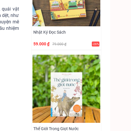
 quái vật
 dệt, như
chuyện mê
mầu nhiệm
Nhật Ký Đọc Sách
59.000 ₫
79.000 ₫
-26%
Thế Giới Trong Giọt Nước