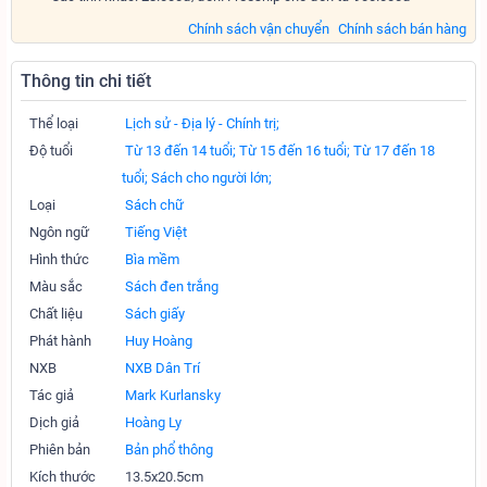
Chính sách vận chuyển
Chính sách bán hàng
Thông tin chi tiết
Thể loại
Lịch sử - Địa lý - Chính trị;
Độ tuổi
Từ 13 đến 14 tuổi;
Từ 15 đến 16 tuổi;
Từ 17 đến 18
tuổi;
Sách cho người lớn;
Loại
Sách chữ
Ngôn ngữ
Tiếng Việt
Hình thức
Bìa mềm
Màu sắc
Sách đen trắng
Chất liệu
Sách giấy
Phát hành
Huy Hoàng
NXB
NXB Dân Trí
Tác giả
Mark Kurlansky
Dịch giả
Hoàng Ly
Phiên bản
Bản phổ thông
Kích thước
13.5x20.5cm