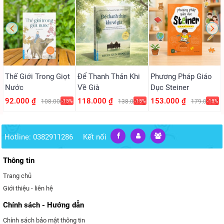
Thế Giới Trong Giọt
Để Thanh Thản Khi
Phương Pháp Giáo
Nước
Về Già
Dục Steiner
92.000 ₫
118.000 ₫
153.000 ₫
108.000 ₫
-15%
138.000 ₫
-15%
179.000 ₫
-15%
Hotline: 0382911286
Kết nối
Thông tin
Trang chủ
Giới thiệu - liên hệ
Chính sách - Hướng dẫn
Chính sách bảo mật thông tin