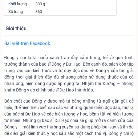
Khối lượng
300 g
Số trang
360
Giới thiệu
Bài viết trên Facebook
Đông y chi lộ là cuốn sách tràn đầy cảm hứng, kể về quá trình
trưởng thành của bác sĩ Đông y Dư Hạo. Bên cạnh đó, sách còn tập
trung vào các kiến thức và tư duy độc đáo về Đông y của tác giả,
đồng thời giải thích đầy đủ phương pháp sử dụng thuốc của cá
nhân ông, hiện đang được áp dụng tại Nhậm Chi Đường – phòng
khám Đông y do chính bác sĩ Dư Hạo thành lập.
Bản chất của Đông y được mô tả bằng những từ ngữ gần gũi, dễ
hiểu, thể hiện hiểu biết sâu sắc và những quan điểm độc đáo, mới lạ
của bác sĩ Dư Hạo về các hiện tượng y học, bệnh tật và hiện tượng
tự nhiên. Những gì bác sĩ Dư Hạo chia sẻ giúp mở ra cánh cửa của
Đông y – một lĩnh vực thường xuyên sử dụng phép loại suy và ẩn dụ
để diễn giải kiến ​​thức y học sâu sắc một cách thú vị. Đông y chi lộ