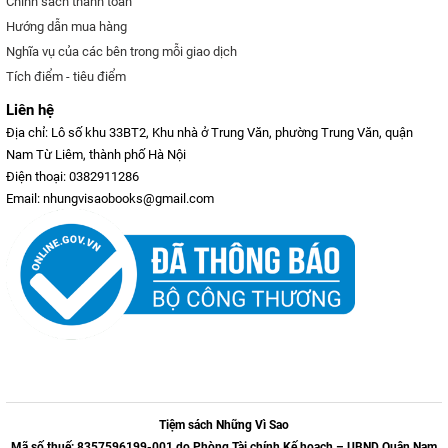
Chính sách thanh toán
Hướng dẫn mua hàng
Nghĩa vụ của các bên trong mỗi giao dịch
Tích điểm - tiêu điểm
Liên hệ
Địa chỉ: Lô số khu 33BT2, Khu nhà ở Trung Văn, phường Trung Văn, quận
Nam Từ Liêm, thành phố Hà Nội
Điện thoại: 0382911286
Email: nhungvisaobooks@gmail.com
Tiệm sách Những Vì Sao
Mã số thuế: 8357596199-001 do Phòng Tài chính Kế hoạch – UBND Quận Nam