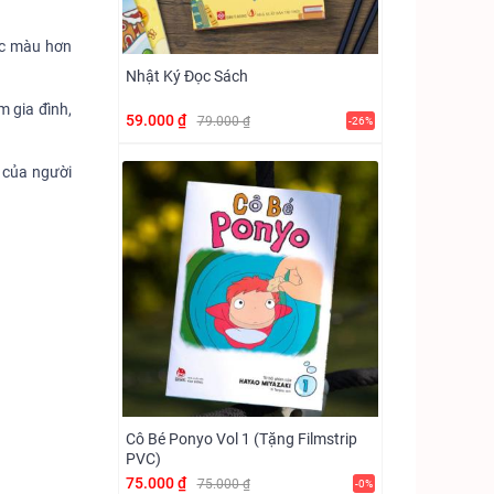
ắc màu hơn
Nhật Ký Đọc Sách
m gia đình,
59.000 ₫
79.000 ₫
-26%
g của người
Cô Bé Ponyo Vol 1 (Tặng Filmstrip
PVC)
75.000 ₫
75.000 ₫
-0%