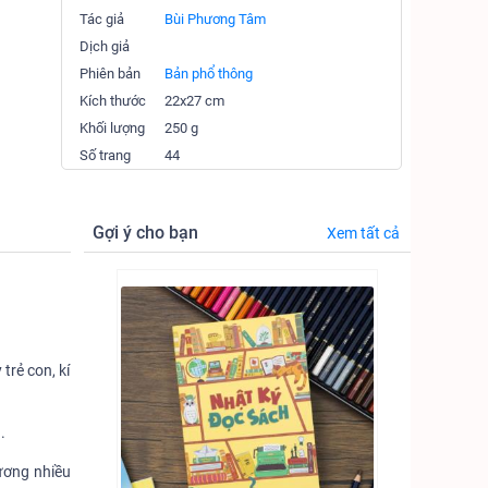
Tác giả
Bùi Phương Tâm
Dịch giả
Phiên bản
Bản phổ thông
Kích thước
22x27 cm
Khối lượng
250 g
Số trang
44
Gợi ý cho bạn
Xem tất cả
trẻ con, kí
.
ương nhiều