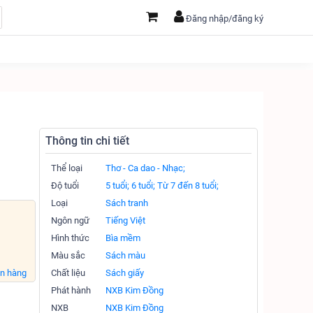
Đăng nhập/đăng ký
Thông tin chi tiết
Thể loại
Thơ - Ca dao - Nhạc;
Độ tuổi
5 tuổi;
6 tuổi;
Từ 7 đến 8 tuổi;
Loại
Sách tranh
Ngôn ngữ
Tiếng Việt
Hình thức
Bìa mềm
Màu sắc
Sách màu
án hàng
Chất liệu
Sách giấy
Phát hành
NXB Kim Đồng
NXB
NXB Kim Đồng