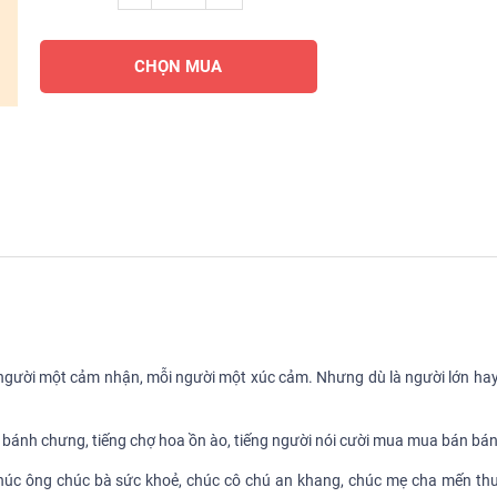
CHỌN MUA
 người một cảm nhận, mỗi người một xúc cảm. Nhưng dù là người lớn hay 
nồi bánh chưng, tiếng chợ hoa ồn ào, tiếng người nói cười mua mua bán bán
g chúc ông chúc bà sức khoẻ, chúc cô chú an khang, chúc mẹ cha mến th