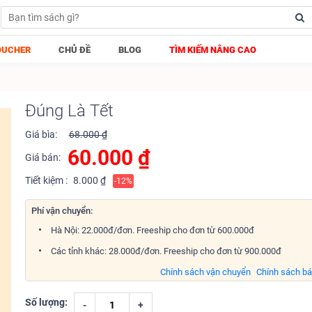
OUCHER
CHỦ ĐỀ
BLOG
TÌM KIẾM NÂNG CAO
Đúng Là Tết
Giá bìa:
68.000 ₫
60.000
₫
Giá bán:
Tiết kiệm :
8.000 ₫
-12%
Phí vận chuyển:
Hà Nội: 22.000đ/đơn. Freeship cho đơn từ 600.000đ
Các tỉnh khác: 28.000đ/đơn. Freeship cho đơn từ 900.000đ
Chính sách vận chuyển
Chính sách b
Số lượng:
-
+