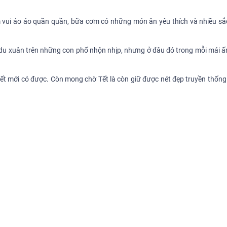
ềm vui áo áo quần quần, bữa cơm có những món ăn yêu thích và nhiều s
, du xuân trên những con phố nhộn nhịp, nhưng ở đâu đó trong mỗi mái ấ
 Tết mới có được. Còn mong chờ Tết là còn giữ được nét đẹp truyền thốn