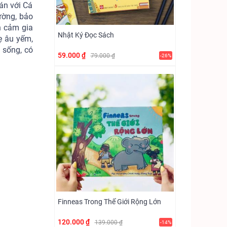
án với Cá
ường, bảo
h cảm gia
Nhật Ký Đọc Sách
ẹ âu yếm,
 sống, có
59.000 ₫
79.000 ₫
-26%
Finneas Trong Thế Giới Rộng Lớn
120.000 ₫
139.000 ₫
-14%