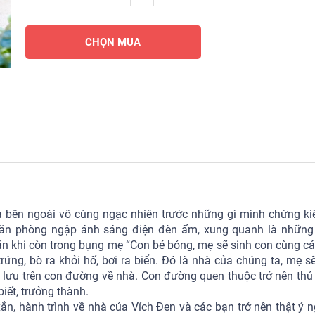
CHỌN MUA
a bên ngoài vô cùng ngạc nhiên trước những gì mình chứng ki
 căn phòng ngập ánh sáng điện đèn ấm, xung quanh là những
ặn khi còn trong bụng mẹ “Con bé bỏng, mẹ sẽ sinh con cùng cá
rứng, bò ra khỏi hố, bơi ra biển. Đó là nhà của chúng ta, mẹ s
 lưu trên con đường về nhà. Con đường quen thuộc trở nên thú 
biết, trưởng thành.
ắn, hành trình về nhà của Vích Đen và các bạn trở nên thật ý n