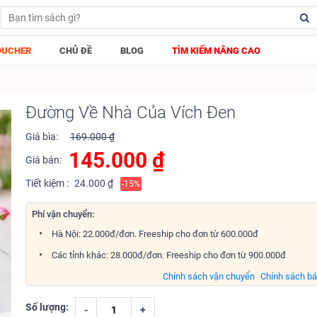
OUCHER
CHỦ ĐỀ
BLOG
TÌM KIẾM NÂNG CAO
Đường Về Nhà Của Vích Đen
Giá bìa:
169.000 ₫
145.000
₫
Giá bán:
Tiết kiệm :
24.000 ₫
-15%
Phí vận chuyển:
Hà Nội: 22.000đ/đơn. Freeship cho đơn từ 600.000đ
Các tỉnh khác: 28.000đ/đơn. Freeship cho đơn từ 900.000đ
Chính sách vận chuyển
Chính sách b
Số lượng:
-
+