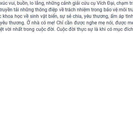
úc vui, buồn, lo lắng, những cảnh giải cứu cụ Vích Đại, chạm tr
ruyền tải những thông điệp về trách nhiệm trong bảo vệ môi tr
c khoa học về sinh vật biển, sự sẻ chia, yêu thương, ấm áp tìn
ầy yêu thương. Ở nhà có mẹ! Chỉ cần được nghe mẹ nói, được m
 vời nhất trong cuộc đời. Cuộc đời thực sự là khi có mục đích