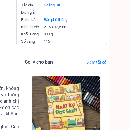
Tác giả
Hoàng Du
Dịch giả
Phiên bản
Bản phổ thông
Kích thước
21,5 x 18,5 cm
Khối lượng
400 g
Số trang
116
Gợi ý cho bạn
Xem tất cả
ến, không
 vỏ trứng
c anh chị
ẽ đón các
vị, không
ghĩa. Các