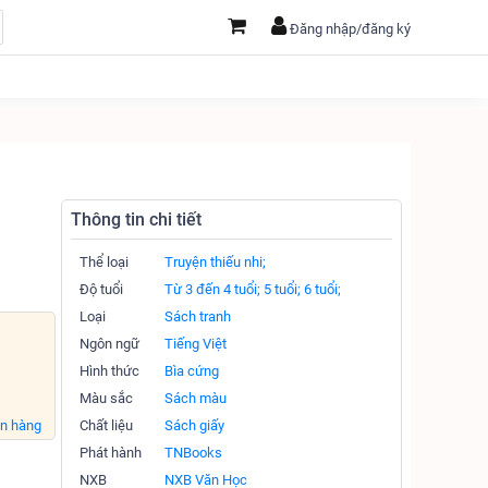
Đăng nhập/đăng ký
Thông tin chi tiết
Thể loại
Truyện thiếu nhi;
Độ tuổi
Từ 3 đến 4 tuổi;
5 tuổi;
6 tuổi;
Loại
Sách tranh
Ngôn ngữ
Tiếng Việt
Hình thức
Bìa cứng
Màu sắc
Sách màu
án hàng
Chất liệu
Sách giấy
Phát hành
TNBooks
NXB
NXB Văn Học