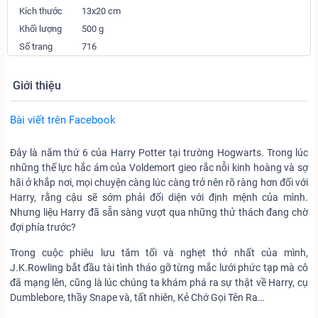
Kích thước
13x20 cm
Khối lượng
500 g
Số trang
716
Giới thiệu
Bài viết trên Facebook
Đây là năm thứ 6 của Harry Potter tại trường Hogwarts. Trong lúc
những thế lực hắc ám của Voldemort gieo rắc nỗi kinh hoàng và sợ
hãi ở khắp nơi, mọi chuyện càng lúc càng trở nên rõ ràng hơn đối với
Harry, rằng cậu sẽ sớm phải đối diện với định mệnh của mình.
Nhưng liệu Harry đã sẵn sàng vượt qua những thử thách đang chờ
đợi phía trước?
Trong cuộc phiêu lưu tăm tối và nghẹt thở nhất của mình,
J.K.Rowling bắt đầu tài tình tháo gỡ từng mắc lưới phức tạp mà cô
đã mạng lên, cũng là lúc chúng ta khám phá ra sự thật về Harry, cụ
Dumblebore, thầy Snape và, tất nhiên, Kẻ Chớ Gọi Tên Ra…