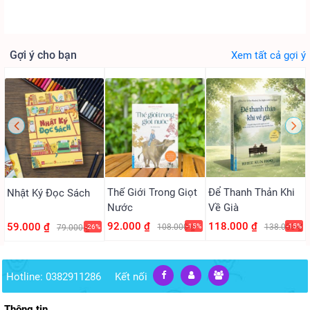
Gợi ý cho bạn
Xem tất cả gợi ý
Thế Giới Trong Giọt
Để Thanh Thản Khi
Nhật Ký Đọc Sách
Nước
Về Già
92.000 ₫
118.000 ₫
59.000 ₫
108.000 ₫
-15%
138.000 ₫
-15%
79.000 ₫
-26%
Hotline: 0382911286
Kết nối
Thông tin