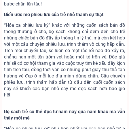
bước chân lên tàu!
Biến ước mơ phiêu lưu của trẻ nhỏ thành sự thật
“Hỏa xa phiêu lưu ký” khác với những cuốn sách bản đồ
thông thường ở chỗ, bộ sách không chỉ đem đến cho trẻ
những chiếc bản đồ đầy ắp thông tin lý thú, mà còn kết hợp
với một câu chuyện phiêu lưu, trinh thám vô cùng hấp dẫn.
Trên mỗi chuyến tàu, sẽ luôn có một rắc rối nào đó xảy ra,
chẳng hạn một tên trộm vẹt hoặc một kẻ trốn vé. Độc giả
nhí sẽ có cơ hội tham gia vào cuộc truy tìm kẻ xấu đầy kịch
tính trên tàu, đồng thời vẫn có những phút giây thư thả tận
hưởng vẻ đẹp ở mỗi lục địa mình dừng chân. Câu chuyện
phiêu lưu, trinh thám hấp dẫn từ đầu đến cuối cuốn sách
này sẽ khiến các bạn nhỏ say mê đọc sách hơn bao giờ
hết!
Bộ sách trẻ có thể đọc từ năm này qua năm khác mà vẫn
thấy mới mẻ
“Hỏa xa phiêu lưu ký” phù hợp nhất với các bạn nhỏ từ 5