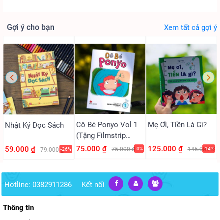
Gợi ý cho bạn
Xem tất cả gợi ý
Cô Bé Ponyo Vol 1
Mẹ Ơi, Tiền Là Gì?
Nhật Ký Đọc Sách
(Tặng Filmstrip
PVC)
75.000 ₫
125.000 ₫
59.000 ₫
75.000 ₫
-0%
145.000 ₫
-14%
79.000 ₫
-26%
Hotline: 0382911286
Kết nối
Thông tin