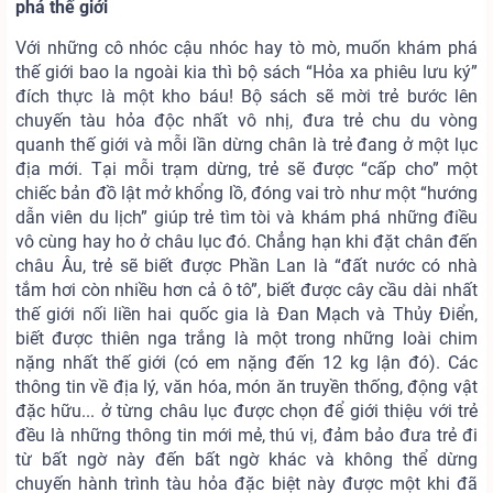
phá thế giới
Với những cô nhóc cậu nhóc hay tò mò, muốn khám phá
thế giới bao la ngoài kia thì bộ sách “Hỏa xa phiêu lưu ký”
đích thực là một kho báu! Bộ sách sẽ mời trẻ bước lên
chuyến tàu hỏa độc nhất vô nhị, đưa trẻ chu du vòng
quanh thế giới và mỗi lần dừng chân là trẻ đang ở một lục
địa mới. Tại mỗi trạm dừng, trẻ sẽ được “cấp cho” một
chiếc bản đồ lật mở khổng lồ, đóng vai trò như một “hướng
dẫn viên du lịch” giúp trẻ tìm tòi và khám phá những điều
vô cùng hay ho ở châu lục đó. Chẳng hạn khi đặt chân đến
châu Âu, trẻ sẽ biết được Phần Lan là “đất nước có nhà
tắm hơi còn nhiều hơn cả ô tô”, biết được cây cầu dài nhất
thế giới nối liền hai quốc gia là Đan Mạch và Thủy Điển,
biết được thiên nga trắng là một trong những loài chim
nặng nhất thế giới (có em nặng đến 12 kg lận đó). Các
thông tin về địa lý, văn hóa, món ăn truyền thống, động vật
đặc hữu... ở từng châu lục được chọn để giới thiệu với trẻ
đều là những thông tin mới mẻ, thú vị, đảm bảo đưa trẻ đi
từ bất ngờ này đến bất ngờ khác và không thể dừng
chuyến hành trình tàu hỏa đặc biệt này được một khi đã