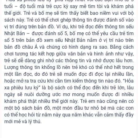
tuổi – độ tuổi mà trẻ cực kỳ say mê tìm tòi và khám phá
thế giới. Trẻ và bố mẹ sẽ tìm thấy biết bao niềm vui với bộ
sách này. Trẻ có thể chơi ghép thông tin được đánh số vào
vị trí đúng trên bản đồ. Ví dụ, khi trẻ đọc đến thông tin sếu
Nhật Bản – được đánh số 5, bố mẹ có thể yêu cầu trẻ tìm
số 5 trên bản đồ xem sếu Nhật Bản nằm ở vị trí nào trên
bản đồ châu Á và chúng có hình dạng ra sao. Bằng cách
chơi tương tác kết hợp giữa văn bản và hình ảnh như vậy,
trẻ sẽ dễ dàng ghi nhớ các thông tin và nhớ được lâu hơn.
Lượng thông tin khổng lồ nên trẻ khó có thể nhớ hết trong
một lần đọc, do đó trẻ sẽ muốn đọc đi đọc lại nhiều lần,
hoặc mở ra tra cứu khi cần tìm kiếm thông tin nào đó. “Hỏa
xa phiêu lưu ký” là bộ sách có thể đọc đến khi trẻ lớn, lâu
ngày sẽ nuôi dưỡng ước mơ mong muốn được đi nhiều
khám phá thật nhiều thế giới này. Trẻ em nào cũng nên có
một bộ sách bản đồ, một món đầu tư nhỏ bé mà các con
có thể học hỏi từ năm này qua năm khác vẫn cảm thấy đầy
mới mẻ và lý thú.