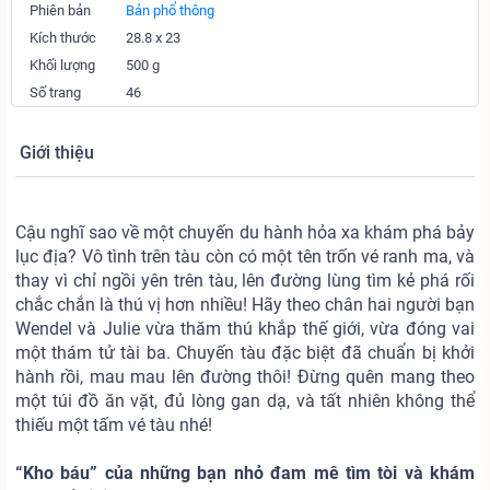
Phiên bản
Bản phổ thông
Kích thước
28.8 x 23
Khối lượng
500 g
Số trang
46
Giới thiệu
Cậu nghĩ sao về một chuyến du hành hỏa xa khám phá bảy
lục địa? Vô tình trên tàu còn có một tên trốn vé ranh ma, và
thay vì chỉ ngồi yên trên tàu, lên đường lùng tìm kẻ phá rối
chắc chắn là thú vị hơn nhiều! Hãy theo chân hai người bạn
Wendel và Julie vừa thăm thú khắp thế giới, vừa đóng vai
một thám tử tài ba. Chuyến tàu đặc biệt đã chuẩn bị khởi
hành rồi, mau mau lên đường thôi! Đừng quên mang theo
một túi đồ ăn vặt, đủ lòng gan dạ, và tất nhiên không thể
thiếu một tấm vé tàu nhé!
“Kho báu” của những bạn nhỏ đam mê tìm tòi và khám