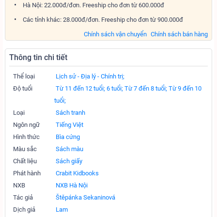
Hà Nội: 22.000đ/đơn. Freeship cho đơn từ 600.000đ
Các tỉnh khác: 28.000đ/đơn. Freeship cho đơn từ 900.000đ
Chính sách vận chuyển
Chính sách bán hàng
Thông tin chi tiết
Thể loại
Lịch sử - Địa lý - Chính trị;
Độ tuổi
Từ 11 đến 12 tuổi;
6 tuổi;
Từ 7 đến 8 tuổi;
Từ 9 đến 10
tuổi;
Loại
Sách tranh
Ngôn ngữ
Tiếng Việt
Hình thức
Bìa cứng
Màu sắc
Sách màu
Chất liệu
Sách giấy
Phát hành
Crabit Kidbooks
NXB
NXB Hà Nội
Tác giả
Štěpánka Sekaninová
Dịch giả
Lam