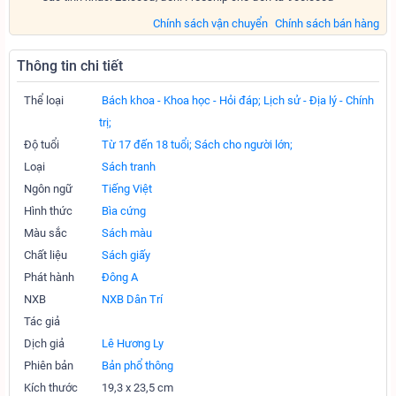
Chính sách vận chuyển
Chính sách bán hàng
Thông tin chi tiết
Thể loại
Bách khoa - Khoa học - Hỏi đáp;
Lịch sử - Địa lý - Chính
trị;
Độ tuổi
Từ 17 đến 18 tuổi;
Sách cho người lớn;
Loại
Sách tranh
Ngôn ngữ
Tiếng Việt
Hình thức
Bìa cứng
Màu sắc
Sách màu
Chất liệu
Sách giấy
Phát hành
Đông A
NXB
NXB Dân Trí
Tác giả
Dịch giả
Lê Hương Ly
Phiên bản
Bản phổ thông
Kích thước
19,3 x 23,5 cm