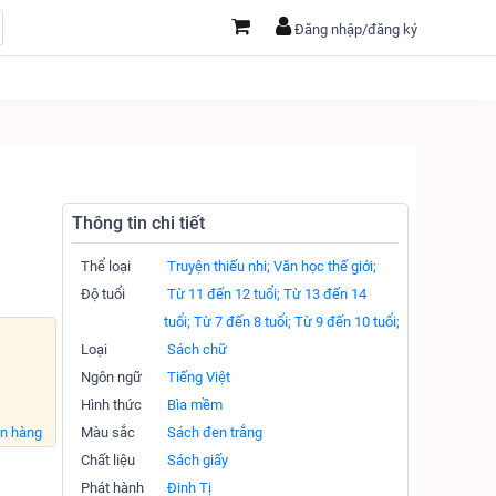
Đăng nhập/đăng ký
Thông tin chi tiết
Thể loại
Truyện thiếu nhi;
Văn học thế giới;
Độ tuổi
Từ 11 đến 12 tuổi;
Từ 13 đến 14
tuổi;
Từ 7 đến 8 tuổi;
Từ 9 đến 10 tuổi;
Loại
Sách chữ
Ngôn ngữ
Tiếng Việt
Hình thức
Bìa mềm
án hàng
Màu sắc
Sách đen trắng
Chất liệu
Sách giấy
Phát hành
Đinh Tị