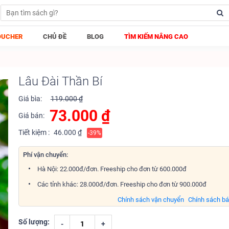
OUCHER
CHỦ ĐỀ
BLOG
TÌM KIẾM NÂNG CAO
Lâu Đài Thần Bí
Giá bìa:
119.000 ₫
73.000
₫
Giá bán:
Tiết kiệm :
46.000 ₫
-39%
Phí vận chuyển:
Hà Nội: 22.000đ/đơn. Freeship cho đơn từ 600.000đ
Các tỉnh khác: 28.000đ/đơn. Freeship cho đơn từ 900.000đ
Chính sách vận chuyển
Chính sách b
Số lượng:
-
+