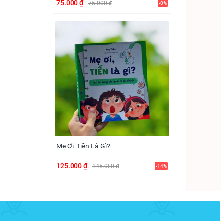
75.000 ₫
75.000 ₫
-0%
Mẹ Ơi, Tiền Là Gì?
125.000 ₫
145.000 ₫
-14%