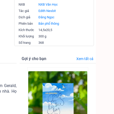
NXB
NXB Văn Học
Tác giả
Edith Nesbit
Dịch giả
Đăng Ngọc
Phiên bản
Bản phổ thông
Kích thước
14,5x20,5
Khối lượng
300 g
Số trang
368
Gợi ý cho bạn
Xem tất cả
m Gerald,
n nhà. Họ