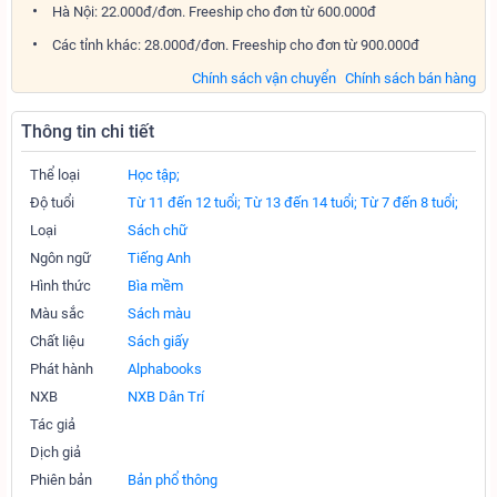
Hà Nội: 22.000đ/đơn. Freeship cho đơn từ 600.000đ
Các tỉnh khác: 28.000đ/đơn. Freeship cho đơn từ 900.000đ
Chính sách vận chuyển
Chính sách bán hàng
Thông tin chi tiết
Thể loại
Học tập;
Độ tuổi
Từ 11 đến 12 tuổi;
Từ 13 đến 14 tuổi;
Từ 7 đến 8 tuổi;
Loại
Sách chữ
Ngôn ngữ
Tiếng Anh
Hình thức
Bìa mềm
Màu sắc
Sách màu
Chất liệu
Sách giấy
Phát hành
Alphabooks
NXB
NXB Dân Trí
Tác giả
Dịch giả
Phiên bản
Bản phổ thông