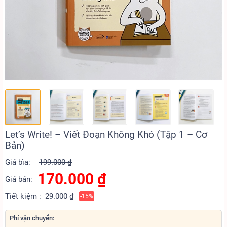
Let’s Write! – Viết Đoạn Không Khó (Tập 1 – Cơ
Bản)
Giá bìa:
199.000 ₫
170.000
₫
Giá bán:
Tiết kiệm :
29.000 ₫
-15%
Phí vận chuyển: