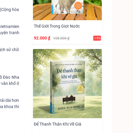
e (Cộng hòa
Thế Giới Trong Giọt Nước
 vietnamien
uyện tranh
92.000 ₫
108.000 ₫
-15%
Lịch sử chữ
 Bồ Đào Nha
ở văn khố ở
rải dài hơn
a khoa thi
Để Thanh Thản Khi Về Già