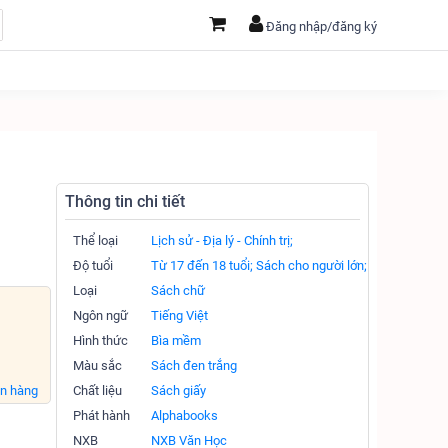
Đăng nhập/đăng ký
Thông tin chi tiết
Thể loại
Lịch sử - Địa lý - Chính trị;
Độ tuổi
Từ 17 đến 18 tuổi;
Sách cho người lớn;
Loại
Sách chữ
Ngôn ngữ
Tiếng Việt
Hình thức
Bìa mềm
Màu sắc
Sách đen trắng
án hàng
Chất liệu
Sách giấy
Phát hành
Alphabooks
NXB
NXB Văn Học