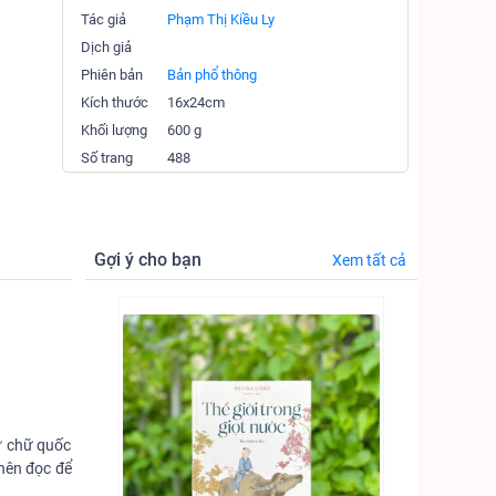
Tác giả
Phạm Thị Kiều Ly
Dịch giả
Phiên bản
Bản phổ thông
Kích thước
16x24cm
Khối lượng
600 g
Số trang
488
Gợi ý cho bạn
Xem tất cả
sử chữ quốc
nên đọc để