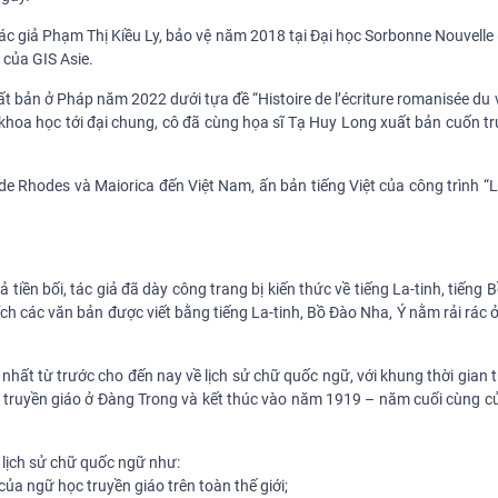
 tác giả Phạm Thị Kiều Ly, bảo vệ năm 2018 tại Đại học Sorbonne Nouvell
 của GIS Asie.
uất bản ở Pháp năm 2022 dưới tựa đề “Histoire de l’écriture romanisée du
khoa học tới đại chung, cô đã cùng họa sĩ Tạ Huy Long xuất bản cuốn tr
de Rhodes và Maiorica đến Việt Nam, ấn bản tiếng Việt của công trình “
ả tiền bối, tác giả đã dày công trang bị kiến thức về tiếng La-tinh, tiếng
ích các văn bản được viết bằng tiếng La-tinh, Bồ Đào Nha, Ý nằm rải rác 
hất từ trước cho đến nay về lịch sử chữ quốc ngữ, với khung thời gian t
i truyền giáo ở Đàng Trong và kết thúc vào năm 1919 – năm cuối cùng củ
 lịch sử chữ quốc ngữ như:
ủa ngữ học truyền giáo trên toàn thế giới;