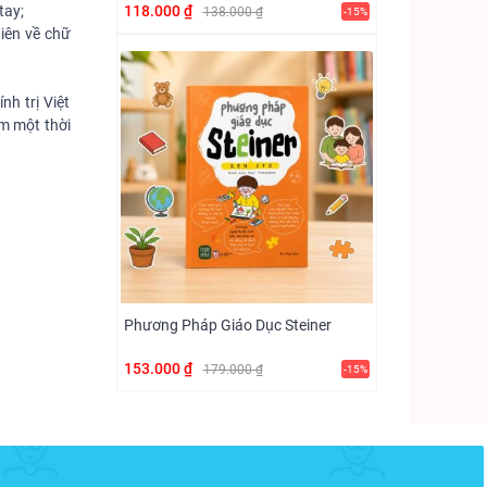
tay;
118.000 ₫
138.000 ₫
-15%
iên về chữ
nh trị Việt
am một thời
Phương Pháp Giáo Dục Steiner
153.000 ₫
179.000 ₫
-15%