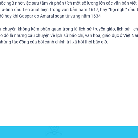
quốc ngữ nhờ việc sưu tầm và phân tích một số lượng lớn các văn bản viết 
a-tinh đầu tiên xuất hiện trong văn bản năm 1617, hay “hội nghị” đầu t
30 hay khi Gaspar do Amaral soạn từ vựng năm 1634
chuyện không kém phần quan trọng là lịch sử truyền giáo, lịch sử - chí
o đó là những câu chuyện về lịch sử báo chí, văn hóa, giáo dục ở Việt N
ững tác động của bối cảnh chính trị, xã hội thời bấy giờ.