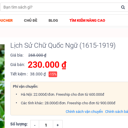
OUCHER
CHỦ ĐỀ
BLOG
TÌM KIẾM NÂNG CAO
Lịch Sử Chữ Quốc Ngữ (1615-1919)
Giá bìa:
268.000 ₫
230.000
₫
Giá bán:
Tiết kiệm :
38.000 ₫
-15%
Phí vận chuyển:
Hà Nội: 22.000đ/đơn. Freeship cho đơn từ 600.000đ
Các tỉnh khác: 28.000đ/đơn. Freeship cho đơn từ 900.000đ
Chính sách vận chuyển
Chính sách b
Số lượng:
-
+