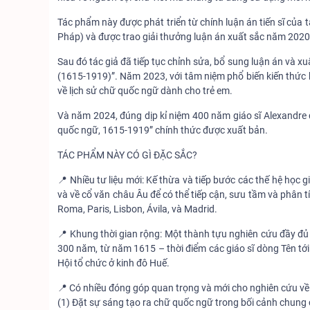
Tác phẩm này được phát triển từ chính luận án tiến sĩ của
Pháp) và được trao giải thưởng luận án xuất sắc năm 2020
Sau đó tác giả đã tiếp tục chỉnh sửa, bổ sung luận án và x
(1615-1919)”. Năm 2023, với tâm niệm phổ biến kiến thức 
về lịch sử chữ quốc ngữ dành cho trẻ em.
Và năm 2024, đúng dịp kỉ niệm 400 năm giáo sĩ Alexandre 
quốc ngữ, 1615-1919” chính thức được xuất bản.
TÁC PHẨM NÀY CÓ GÌ ĐẶC SẮC?
📍 Nhiều tư liệu mới: Kế thừa và tiếp bước các thế hệ học gi
và về cổ văn châu Âu để có thể tiếp cận, sưu tầm và phân t
Roma, Paris, Lisbon, Ávila, và Madrid.
📍 Khung thời gian rộng: Một thành tựu nghiên cứu đầy đủ n
300 năm, từ năm 1615 – thời điểm các giáo sĩ dòng Tên tớ
Hội tổ chức ở kinh đô Huế.
📍 Có nhiều đóng góp quan trọng và mới cho nghiên cứu về
(1) Đặt sự sáng tạo ra chữ quốc ngữ trong bối cảnh chung c