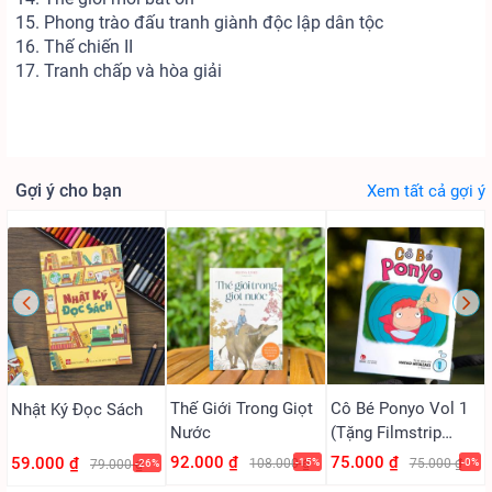
15. Phong trào đấu tranh giành độc lập dân tộc
16. Thế chiến II
17. Tranh chấp và hòa giải
Gợi ý cho bạn
Xem tất cả gợi ý
Thế Giới Trong Giọt
Cô Bé Ponyo Vol 1
Nhật Ký Đọc Sách
Nước
(Tặng Filmstrip
PVC)
92.000 ₫
75.000 ₫
59.000 ₫
108.000 ₫
-15%
75.000 ₫
-0%
79.000 ₫
-26%