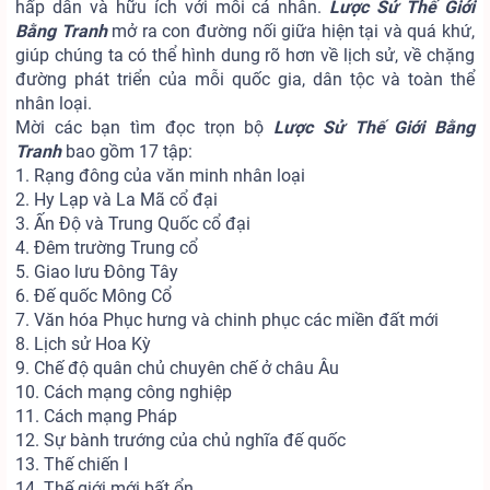
hấp dẫn và hữu ích với mỗi cá nhân.
Lược Sử Thế Giới
Bằng Tranh
mở ra con đường nối giữa hiện tại và quá khứ,
giúp chúng ta có thể hình dung rõ hơn về lịch sử, về chặng
đường phát triển của mỗi quốc gia, dân tộc và toàn thể
nhân loại.
Mời các bạn tìm đọc trọn bộ
Lược Sử Thế Giới Bằng
Tranh
bao gồm 17 tập:
1. Rạng đông của văn minh nhân loại
2. Hy Lạp và La Mã cổ đại
3. Ấn Độ và Trung Quốc cổ đại
4. Đêm trường Trung cổ
5. Giao lưu Đông Tây
6. Đế quốc Mông Cổ
7. Văn hóa Phục hưng và chinh phục các miền đất mới
8. Lịch sử Hoa Kỳ
9. Chế độ quân chủ chuyên chế ở châu Âu
10. Cách mạng công nghiệp
11. Cách mạng Pháp
12. Sự bành trướng của chủ nghĩa đế quốc
13. Thế chiến I
14. Thế giới mới bất ổn