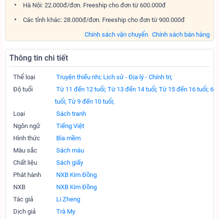
Hà Nội: 22.000đ/đơn. Freeship cho đơn từ 600.000đ
Các tỉnh khác: 28.000đ/đơn. Freeship cho đơn từ 900.000đ
Chính sách vận chuyển
Chính sách bán hàng
Thông tin chi tiết
Thể loại
Truyện thiếu nhi;
Lịch sử - Địa lý - Chính trị;
Độ tuổi
Từ 11 đến 12 tuổi;
Từ 13 đến 14 tuổi;
Từ 15 đến 16 tuổi;
6
tuổi;
Từ 9 đến 10 tuổi;
Loại
Sách tranh
Ngôn ngữ
Tiếng Việt
Hình thức
Bìa mềm
Màu sắc
Sách màu
Chất liệu
Sách giấy
Phát hành
NXB Kim Đồng
NXB
NXB Kim Đồng
Tác giả
Li Zheng
Dịch giả
Trà My