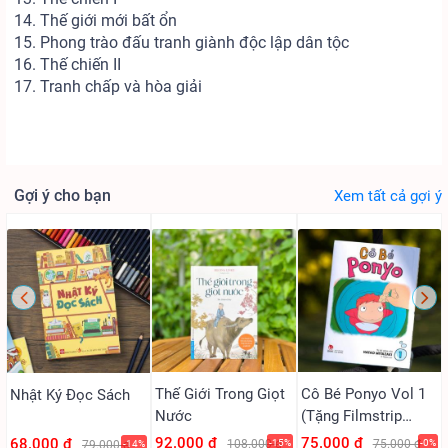
14. Thế giới mới bất ổn
15. Phong trào đấu tranh giành độc lập dân tộc
16. Thế chiến II
17. Tranh chấp và hòa giải
Gợi ý cho bạn
Xem tất cả gợi ý
Thế Giới Trong Giọt
Cô Bé Ponyo Vol 1
Nhật Ký Đọc Sách
Nước
(Tặng Filmstrip
PVC)
92.000 ₫
75.000 ₫
68.000 ₫
108.000 ₫
-15%
75.000 ₫
-0%
79.000 ₫
-14%