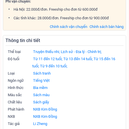
Phí vận chuyển:
Hà Nội: 22.000đ/đơn. Freeship cho đơn từ 600.000đ
Các tỉnh khác: 28.000đ/đơn. Freeship cho đơn từ 900.000đ
Chính sách vận chuyển
Chính sách bán hàng
Thông tin chi tiết
Thể loại
Truyện thiếu nhi;
Lịch sử - Địa lý - Chính trị;
Độ tuổi
Từ 11 đến 12 tuổi;
Từ 13 đến 14 tuổi;
Từ 15 đến 16
tuổi;
Từ 9 đến 10 tuổi;
Loại
Sách tranh
Ngôn ngữ
Tiếng Việt
Hình thức
Bìa mềm
Màu sắc
Sách màu
Chất liệu
Sách giấy
Phát hành
NXB Kim Đồng
NXB
NXB Kim Đồng
Tác giả
Li Zheng