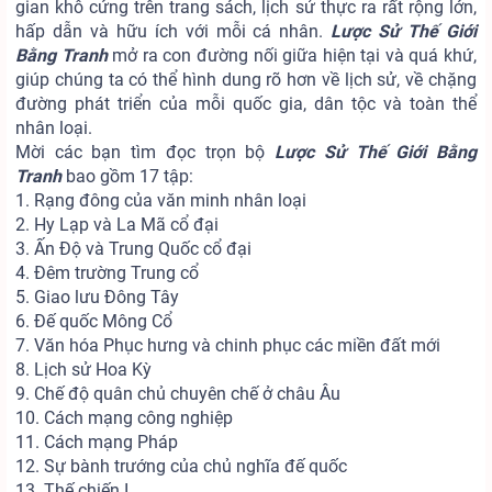
gian khô cứng trên trang sách, lịch sử thực ra rất rộng lớn,
hấp dẫn và hữu ích với mỗi cá nhân.
Lược Sử Thế Giới
Bằng Tranh
mở ra con đường nối giữa hiện tại và quá khứ,
giúp chúng ta có thể hình dung rõ hơn về lịch sử, về chặng
đường phát triển của mỗi quốc gia, dân tộc và toàn thể
nhân loại.
Mời các bạn tìm đọc trọn bộ
Lược Sử Thế Giới Bằng
Tranh
bao gồm 17 tập:
1. Rạng đông của văn minh nhân loại
2. Hy Lạp và La Mã cổ đại
3. Ấn Độ và Trung Quốc cổ đại
4. Đêm trường Trung cổ
5. Giao lưu Đông Tây
6. Đế quốc Mông Cổ
7. Văn hóa Phục hưng và chinh phục các miền đất mới
8. Lịch sử Hoa Kỳ
9. Chế độ quân chủ chuyên chế ở châu Âu
10. Cách mạng công nghiệp
11. Cách mạng Pháp
12. Sự bành trướng của chủ nghĩa đế quốc
13. Thế chiến I