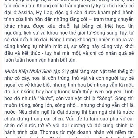
tận của vũ trụ. Không chỉ là trải nghiệm ly kỳ tại tiền kiếp cổ
đại ở Assiria, Hy Lạp, độc giả còn được khám phá hành
trình của linh hồn đến những tầng cõi – trạm trung chuyển
khác nhau, được xâu chuỗi lại bằng cả triết học, tín
ngưỡng, lịch sử và khoa học thế giới từ Đông sang Tây, từ
cổ đại đến hiện đại. Năng lượng không tự nhiên sinh ra và
cũng không tự nhiên mất đi, sự sống này cũng vậy, khởi
đầu và kết thúc - tuy hai mà một, và chỉ có nhân quả sẽ
luôn tuần hoàn vận hành bất tận.
Muôn Kiếp Nhân Sinh tập 2
lý giải rằng vạn vật trên thế giới
như cỏ cây, hoa lá, côn trùng, thú vật và con người tuy bề
ngoài có vẻ khác biệt nhưng tinh hoa bên trong vẫn là một,
đó là sự sống hay năng lượng khởi thủy uyên nguyên. Tinh
hoa đó như là “Nước”, còn vạn vật chỉ là “Sóng”. Sóng thì
muôn trùng, sóng lớn, sóng nhỏ… nhưng chúng vẫn chỉ là
nước. Nếu chân ngã là đại dương thì bản ngã chỉ là nước
chứa đựng trong cái chén. Vấn đề là làm sao phá vỡ cái
chén để nước trở về với đại dương và đó cũng chính là
hành trình của Thomas từ một doanh nhân với niềm tin