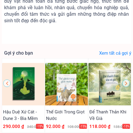
duy vật hoàn toàn đã từng bước giác ngộ, thức tỉnh để
khám phá về luân hồi, nhân quả, chuyển hóa nghiệp quả,
chuyển đổi tâm thức và gửi gắm những thông điệp nhân
sinh tốt đẹp đến độc giả.
Gợi ý cho bạn
Xem tất cả gợi ý
Hậu Duệ Xứ Cát -
Thế Giới Trong Giọt
Để Thanh Thản Khi
Dune 3 - Bìa Mềm
Nước
Về Già
290.000 ₫
92.000 ₫
118.000 ₫
340.000 ₫
-15%
108.000 ₫
-15%
138.000 ₫
-15%