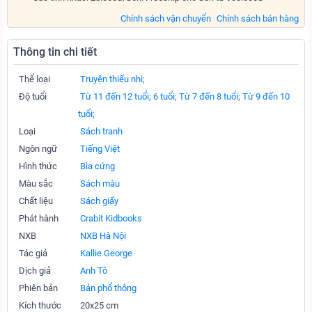
Chính sách vận chuyển
Chính sách bán hàng
Thông tin chi tiết
Thể loại
Truyện thiếu nhi;
Độ tuổi
Từ 11 đến 12 tuổi;
6 tuổi;
Từ 7 đến 8 tuổi;
Từ 9 đến 10
tuổi;
Loại
Sách tranh
Ngôn ngữ
Tiếng Việt
Hình thức
Bìa cứng
Màu sắc
Sách màu
Chất liệu
Sách giấy
Phát hành
Crabit Kidbooks
NXB
NXB Hà Nội
Tác giả
Kallie George
Dịch giả
Anh Tô
Phiên bản
Bản phổ thông
Kích thước
20x25 cm