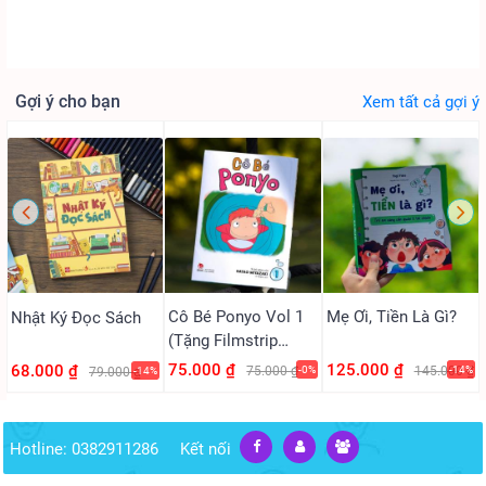
Gợi ý cho bạn
Xem tất cả gợi ý
Cô Bé Ponyo Vol 1
Mẹ Ơi, Tiền Là Gì?
Nhật Ký Đọc Sách
(Tặng Filmstrip
PVC)
75.000 ₫
125.000 ₫
68.000 ₫
75.000 ₫
-0%
145.000 ₫
-14%
79.000 ₫
-14%
Hotline: 0382911286
Kết nối