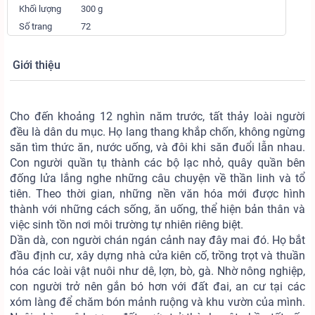
Khối lượng
300 g
Số trang
72
Giới thiệu
Cho đến khoảng 12 nghìn năm trước, tất thảy loài người
đều là dân du mục. Họ lang thang khắp chốn, không ngừng
săn tìm thức ăn, nước uống, và đôi khi săn đuổi lẫn nhau.
Con người quần tụ thành các bộ lạc nhỏ, quây quần bên
đống lửa lắng nghe những câu chuyện về thần linh và tổ
tiên. Theo thời gian, những nền văn hóa mới được hình
thành với những cách sống, ăn uống, thể hiện bản thân và
việc sinh tồn nơi môi trường tự nhiên riêng biệt.
Dần dà, con người chán ngán cảnh nay đây mai đó. Họ bắt
đầu định cư, xây dựng nhà cửa kiên cố, trồng trọt và thuần
hóa các loài vật nuôi như dê, lợn, bò, gà. Nhờ nông nghiệp,
con người trở nên gắn bó hơn với đất đai, an cư tại các
xóm làng để chăm bón mảnh ruộng và khu vườn của mình.