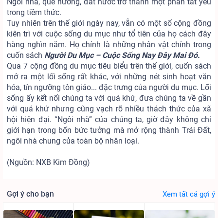
Ngôi nhà, quê hương, đất nước trở thành một phần tất yếu
trong tiềm thức.
Tuy nhiên trên thế giới ngày nay, vẫn có một số cộng đồng
kiên trì với cuộc sống du mục như tổ tiên của họ cách đây
hàng nghìn năm. Họ chính là những nhân vật chính trong
cuốn sách
Người Du Mục – Cuộc Sống Nay Đây Mai Đó.
Qua 7 cộng đồng du mục tiêu biểu trên thế giới, cuốn sách
mở ra một lối sống rất khác, với những nét sinh hoạt văn
hóa, tín ngưỡng tôn giáo... đặc trưng của người du mục. Lối
sống ấy kết nối chúng ta với quá khứ, đưa chúng ta về gần
với quá khứ nhưng cũng vạch rõ nhiều thách thức của xã
hội hiện đại. “Ngôi nhà” của chúng ta, giờ đây không chỉ
giới hạn trong bốn bức tưởng mà mở rộng thành Trái Đất,
ngôi nhà chung của toàn bộ nhân loại.
(Nguồn: NXB Kim Đồng)
Gợi ý cho bạn
Xem tất cả gợi ý