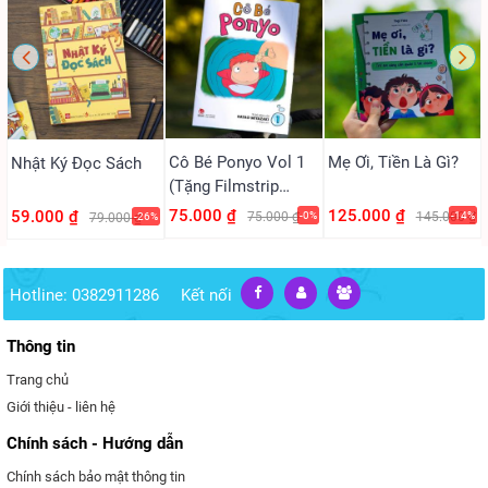
Cô Bé Ponyo Vol 1
Mẹ Ơi, Tiền Là Gì?
Nhật Ký Đọc Sách
(Tặng Filmstrip
PVC)
75.000 ₫
125.000 ₫
59.000 ₫
75.000 ₫
-0%
145.000 ₫
-14%
79.000 ₫
-26%
Hotline: 0382911286
Kết nối
Thông tin
Trang chủ
Giới thiệu - liên hệ
Chính sách - Hướng dẫn
Chính sách bảo mật thông tin