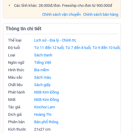
Các tỉnh khác: 28.000đ/đơn. Freeship cho đơn từ 900.000đ
Chính sách vận chuyển
Chính sách bán hàng
Thông tin chi tiết
Thể loại
Lịch sử - Địa lý - Chính trị;
Độ tuổi
Từ 11 đến 12 tuổi;
Từ 7 đến 8 tuổi;
Từ 9 đến 10 tuổi;
Loại
Sách tranh
Ngôn ngữ
Tiếng Việt
Hình thức
Bìa mềm
Màu sắc
Sách màu
Chất liệu
Sách giấy
Phát hành
NXB Kim Đồng
NXB
NXB Kim Đồng
Tác giả
Kinchoi Lam
Dịch giả
Hoàng Thi
Phiên bản
Bản phổ thông
Kích thước
21x27 cm