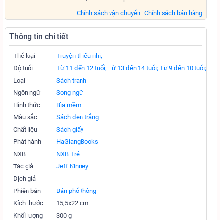
Chính sách vận chuyển
Chính sách bán hàng
Thông tin chi tiết
Thể loại
Truyện thiếu nhi;
Độ tuổi
Từ 11 đến 12 tuổi;
Từ 13 đến 14 tuổi;
Từ 9 đến 10 tuổi;
Loại
Sách tranh
Ngôn ngữ
Song ngữ
Hình thức
Bìa mềm
Màu sắc
Sách đen trắng
Chất liệu
Sách giấy
Phát hành
HaGiangBooks
NXB
NXB Trẻ
Tác giả
Jeff Kinney
Dịch giả
Phiên bản
Bản phổ thông
Kích thước
15,5x22 cm
Khối lượng
300 g