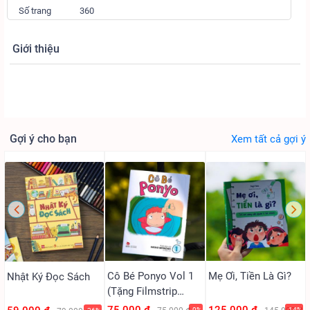
Số trang
360
Giới thiệu
Gợi ý cho bạn
Xem tất cả gợi ý
Cô Bé Ponyo Vol 1
Mẹ Ơi, Tiền Là Gì?
Nhật Ký Đọc Sách
(Tặng Filmstrip
PVC)
-0%
-14%