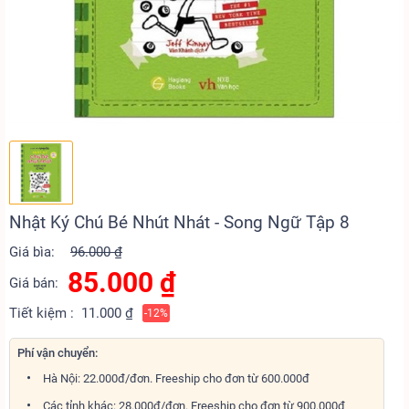
Nhật Ký Chú Bé Nhút Nhát - Song Ngữ Tập 8
Giá bìa:
96.000 ₫
85.000
₫
Giá bán:
Tiết kiệm :
11.000 ₫
-12%
Phí vận chuyển:
Hà Nội: 22.000đ/đơn. Freeship cho đơn từ 600.000đ
Các tỉnh khác: 28.000đ/đơn. Freeship cho đơn từ 900.000đ