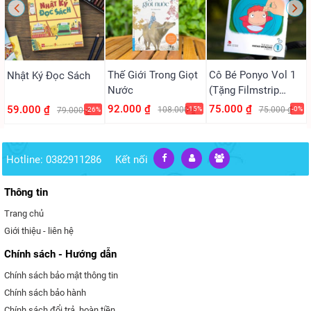
Thế Giới Trong Giọt
Cô Bé Ponyo Vol 1
Nhật Ký Đọc Sách
Nước
(Tặng Filmstrip
PVC)
92.000 ₫
75.000 ₫
59.000 ₫
108.000 ₫
-15%
75.000 ₫
-0%
79.000 ₫
-26%
Hotline: 0382911286
Kết nối
Thông tin
Trang chủ
Giới thiệu - liên hệ
Chính sách - Hướng dẫn
Chính sách bảo mật thông tin
Chính sách bảo hành
Chính sách đổi trả, hoàn tiền