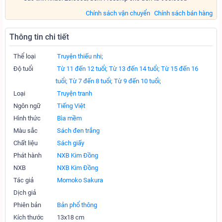
Chính sách vận chuyển
Chính sách bán hàng
Thông tin chi tiết
Thể loại
Truyện thiếu nhi;
Độ tuổi
Từ 11 đến 12 tuổi;
Từ 13 đến 14 tuổi;
Từ 15 đến 16
tuổi;
Từ 7 đến 8 tuổi;
Từ 9 đến 10 tuổi;
Loại
Truyện tranh
Ngôn ngữ
Tiếng Việt
Hình thức
Bìa mềm
Màu sắc
Sách đen trắng
Chất liệu
Sách giấy
Phát hành
NXB Kim Đồng
NXB
NXB Kim Đồng
Tác giả
Momoko Sakura
Dịch giả
Phiên bản
Bản phổ thông
Kích thước
13x18 cm