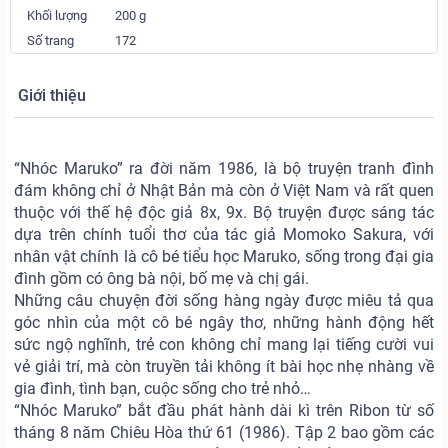
Khối lượng
200 g
Số trang
172
Giới thiệu
“Nhóc Maruko” ra đời năm 1986, là bộ truyện tranh đình
đám không chỉ ở Nhật Bản mà còn ở Việt Nam và rất quen
thuộc với thế hệ độc giả 8x, 9x. Bộ truyện được sáng tác
dựa trên chính tuổi thơ của tác giả Momoko Sakura, với
nhân vật chính là cô bé tiểu học Maruko, sống trong đại gia
đình gồm có ông bà nội, bố mẹ và chị gái.
Những câu chuyện đời sống hàng ngày được miêu tả qua
góc nhìn của một cô bé ngây thơ, những hành động hết
sức ngộ nghĩnh, trẻ con không chỉ mang lại tiếng cười vui
vẻ giải trí, mà còn truyền tải không ít bài học nhẹ nhàng về
gia đình, tình bạn, cuộc sống cho trẻ nhỏ…
“Nhóc Maruko” bắt đầu phát hành dài kì trên Ribon từ số
tháng 8 năm Chiêu Hòa thứ 61 (1986). Tập 2 bao gồm các