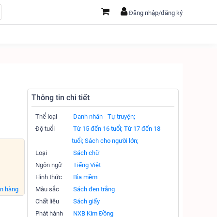
Đăng nhập/đăng ký
Thông tin chi tiết
Thể loại
Danh nhân - Tự truyện;
Độ tuổi
Từ 15 đến 16 tuổi;
Từ 17 đến 18
tuổi;
Sách cho người lớn;
Loại
Sách chữ
Ngôn ngữ
Tiếng Việt
Hình thức
Bìa mềm
án hàng
Màu sắc
Sách đen trắng
Chất liệu
Sách giấy
Phát hành
NXB Kim Đồng