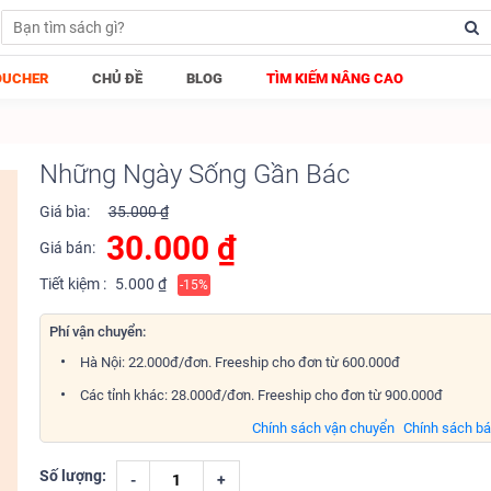
OUCHER
CHỦ ĐỀ
BLOG
TÌM KIẾM NÂNG CAO
Những Ngày Sống Gần Bác
Giá bìa:
35.000 ₫
30.000
₫
Giá bán:
Tiết kiệm :
5.000 ₫
-15%
Phí vận chuyển:
Hà Nội: 22.000đ/đơn. Freeship cho đơn từ 600.000đ
Các tỉnh khác: 28.000đ/đơn. Freeship cho đơn từ 900.000đ
Chính sách vận chuyển
Chính sách b
Số lượng:
-
+