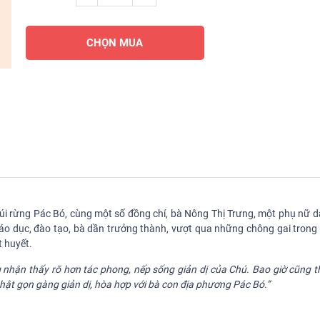
CHỌN MUA
núi rừng Pác Bó, cùng một số đồng chí, bà Nông Thị Trưng, một phụ nữ d
o dục, đào tạo, bà dần trưởng thành, vượt qua những chông gai trong
t huyết.
 nhận thấy rõ hơn tác phong, nếp sống giản dị của Chú. Bao giờ cũng th
hật gọn gàng giản dị, hòa hợp với bà con địa phương Pác Bó.”