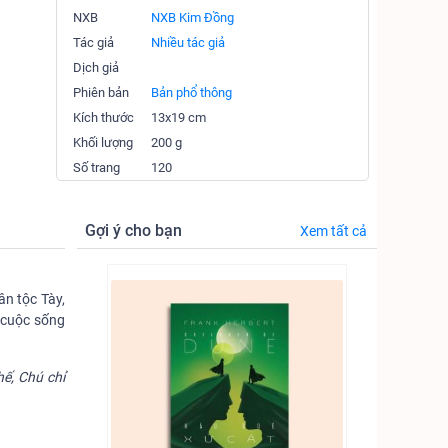
NXB
NXB Kim Đồng
Tác giả
Nhiều tác giả
Dịch giả
Phiên bản
Bản phổ thông
Kích thước
13x19 cm
Khối lượng
200 g
Số trang
120
Gợi ý cho bạn
Xem tất cả
ân tộc Tày,
 cuộc sống
ế, Chú chỉ