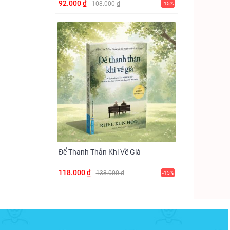
92.000 ₫
108.000 ₫
-15%
Để Thanh Thản Khi Về Già
118.000 ₫
138.000 ₫
-15%