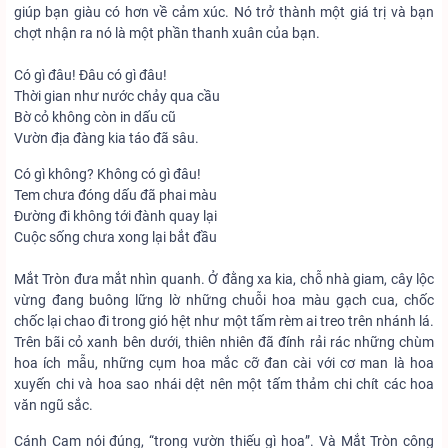
giúp bạn giàu có hơn về cảm xúc. Nó trở thành một giá trị và bạn
chợt nhận ra nó là một phần thanh xuân của bạn.
Có gì đâu! Đâu có gì đâu!
Thời gian như nước chảy qua cầu
Bờ cỏ không còn in dấu cũ
Vườn địa đàng kia táo đã sâu.
Có gì không? Không có gì đâu!
Tem chưa đóng dấu đã phai màu
Đường đi không tới đành quay lại
Cuộc sống chưa xong lại bắt đầu
Mắt Tròn đưa mắt nhìn quanh. Ở đằng xa kia, chỗ nhà giam, cây lộc
vừng đang buông lững lờ những chuỗi hoa màu gạch cua, chốc
chốc lại chao đi trong gió hệt như một tấm rèm ai treo trên nhánh lá.
Trên bãi cỏ xanh bên dưới, thiên nhiên đã đính rải rác những chùm
hoa ích mẫu, những cụm hoa mắc cỡ đan cài với cơ man là hoa
xuyến chi và hoa sao nhái dệt nên một tấm thảm chi chít các hoa
văn ngũ sắc.
Cánh Cam nói đúng, “trong vườn thiếu gì hoa”. Và Mắt Tròn công