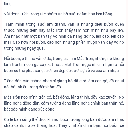
lùng…
Vài đoạn trích trong tác phẩm Ra bờ suối ngắm hoa kèn hồng
“Tắm mình trong suối âm thanh, vẫn là những điệu buồn quen
thuộc, nhưng đêm nay Mắt Tròn thấy tâm hồn mình như bay lên.
Âm nhạc như một bàn tay vô hình đã nâng đỡ nó, lên cao, lên cao
mãi. Cao hơn nỗi buồn, cao hơn những phiền muộn vẫn dày vò nó
trong những ngày qua.
Nỗi buồn, ờ thì nó vẫn ở đó, trong trái tim Mắt Tròn, nhưng nó không
làm trái tim con gà xây xát nữa. Mắt Tròn ngạc nhiên nhận ra nỗi
buồn có thể phát sáng, trở nên đẹp đẽ dưới sự vỗ về của âm nhạc.
Tiếng đàn của chàng nhạc sĩ giang hồ đã sưởi ấm con gà, đã an ủi
nó thật nhiều trong đêm hôm đó.
Mắt Tròn neo mình trên cỏ, bất động, lặng thinh, đầy xao xuyến. Nó
lắng nghe tiếng đàn, cảm tưởng đang lắng nghe chính bản thân nó,
bắt gặp mình đang xúc động.
Có lẽ bạn cũng thế thôi, khi nỗi buồn trong lòng bạn được âm nhạc
chắp cánh, nó sẽ thăng hoa. Thay vì nhấn chìm bạn, nỗi buồn sẽ