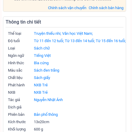
Chính sách vận chuyển
Chính sách bán hàng
Thông tin chi tiết
Thể loại
Truyện thiếu nhi;
Văn học Việt Nam;
Độ tuổi
Từ 11 đến 12 tuổi;
Từ 13 đến 14 tuổi;
Từ 15 đến 16 tuổi;
Loại
Sách chữ
Ngôn ngữ
Tiếng Việt
Hình thức
Bìa cứng
Màu sắc
Sách đen trắng
Chất liệu
Sách giấy
Phát hành
NXB Trẻ
NXB
NXB Trẻ
Tác giả
Nguyễn Nhật Ánh
Dịch giả
Phiên bản
Bản phổ thông
Kích thước
13x20cm
Khối lượng
600 g