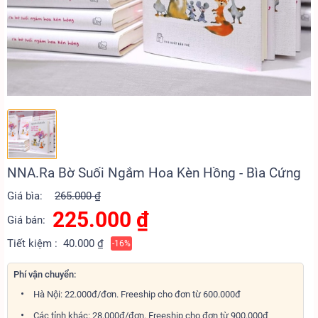
NNA.Ra Bờ Suối Ngắm Hoa Kèn Hồng - Bìa Cứng
Giá bìa:
265.000 ₫
225.000
₫
Giá bán:
Tiết kiệm :
40.000 ₫
-16%
Phí vận chuyển:
Hà Nội: 22.000đ/đơn. Freeship cho đơn từ 600.000đ
Các tỉnh khác: 28.000đ/đơn. Freeship cho đơn từ 900.000đ