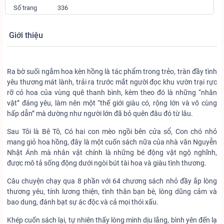
Số trang
336
Giới thiệu
Ra bờ suối ngắm hoa kèn hồng là tác phẩm trong trẻo, tràn đầy tình
yêu thương mát lành, trải ra trước mắt người đọc khu vườn trại rực
rỡ cỏ hoa của vùng quê thanh bình, kèm theo đó là những “nhân
vật” đáng yêu, làm nên một “thế giới giàu có, rộng lớn và vô cùng
hấp dẫn” mà dường như người lớn đã bỏ quên đâu đó từ lâu.
Sau Tôi là Bê Tô, Có hai con mèo ngồi bên cửa sổ, Con chó nhỏ
mang giỏ hoa hồng, đây là một cuốn sách nữa của nhà văn Nguyễn
Nhật Ánh mà nhân vật chính là những bé động vật ngộ nghĩnh,
được mô tả sống động dưới ngòi bút tài hoa và giàu tình thương.
Câu chuyện chạy qua 8 phần với 64 chương sách nhỏ đầy ắp lòng
thương yêu, tính lương thiện, tình thân bạn bè, lòng dũng cảm và
bao dung, đánh bạt sự ác độc và cả mọi thói xấu.
Khép cuốn sách lại, tự nhiên thấy lòng mình dịu lắng, bình yên đến lạ