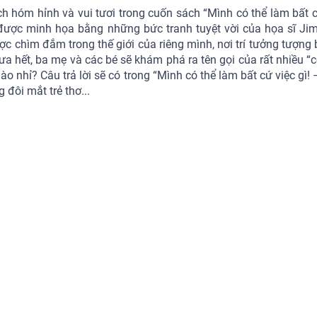
h hóm hỉnh và vui tươi trong cuốn sách “Mình có thể làm bất cứ
và được minh họa bằng những bức tranh tuyệt vời của họa sĩ Ji
c chìm đắm trong thế giới của riêng mình, nơi trí tưởng tượng 
ưa hết, ba mẹ và các bé sẽ khám phá ra tên gọi của rất nhiều “c
o nhỉ? Câu trả lời sẽ có trong “Mình có thể làm bất cứ việc gì! 
 đôi mắt trẻ thơ...