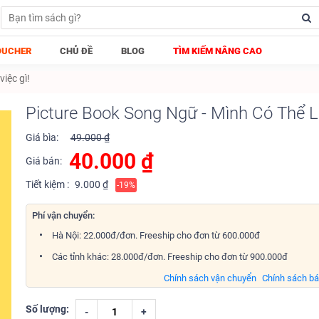
OUCHER
CHỦ ĐỀ
BLOG
TÌM KIẾM NÂNG CAO
iệc gì!
Picture Book Song Ngữ - Mình Có Thể L
Giá bìa:
49.000 ₫
40.000
₫
Giá bán:
Tiết kiệm :
9.000 ₫
-19%
Phí vận chuyển:
Hà Nội: 22.000đ/đơn. Freeship cho đơn từ 600.000đ
Các tỉnh khác: 28.000đ/đơn. Freeship cho đơn từ 900.000đ
Chính sách vận chuyển
Chính sách b
Số lượng:
-
+