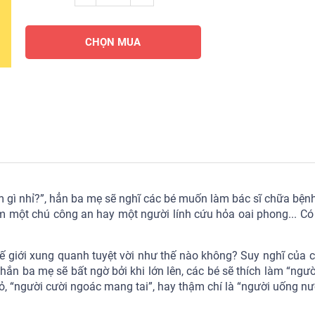
CHỌN MUA
àm gì nhỉ?”, hẳn ba mẹ sẽ nghĩ các bé muốn làm bác sĩ chữa bện
m một chú công an hay một người lính cứu hỏa oai phong... Có 
thế giới xung quanh tuyệt vời như thế nào không? Suy nghĩ của c
ắn ba mẹ sẽ bất ngờ bởi khi lớn lên, các bé sẽ thích làm “người
hỏ, “người cười ngoác mang tai”, hay thậm chí là “người uống n