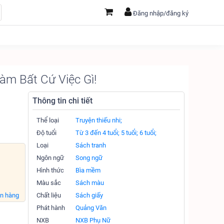
Đăng nhập/đăng ký
àm Bất Cứ Việc Gì!
Thông tin chi tiết
Thể loại
Truyện thiếu nhi;
Độ tuổi
Từ 3 đến 4 tuổi;
5 tuổi;
6 tuổi;
Loại
Sách tranh
Ngôn ngữ
Song ngữ
Hình thức
Bìa mềm
Màu sắc
Sách màu
án hàng
Chất liệu
Sách giấy
Phát hành
Quảng Văn
NXB
NXB Phụ Nữ