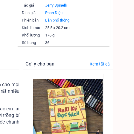
Tác giả
Jerry Spinelli
Dịch giả
Phan Điệu
Phiên bản
Bản phổ thông
Kích thước
25.5 x 20.2 cm
Khối lượng
176 g
Số trang
36
Gợi ý cho bạn
Xem tất cả
h cho mọi
rất nhiều
ác em lại
 trồng bí
ước chanh