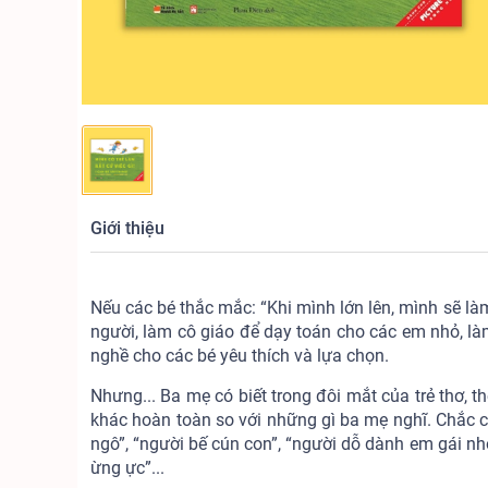
Giới thiệu
Nếu các bé thắc mắc: “Khi mình lớn lên, mình sẽ l
người, làm cô giáo để dạy toán cho các em nhỏ, là
nghề cho các bé yêu thích và lựa chọn.
Nhưng... Ba mẹ có biết trong đôi mắt của trẻ thơ, 
khác hoàn toàn so với những gì ba mẹ nghĩ. Chắc ch
ngô”, “người bế cún con”, “người dỗ dành em gái n
ừng ực”...