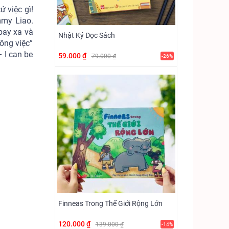
 việc gì!
mmy Liao.
bay xa và
Nhật Ký Đọc Sách
ông việc”
– I can be
59.000 ₫
79.000 ₫
-26%
Finneas Trong Thế Giới Rộng Lớn
120.000 ₫
139.000 ₫
-14%