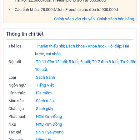
Hà Nội: 22.000đ/đơn. Freeship cho đơn từ 600.000đ
Các tỉnh khác: 28.000đ/đơn. Freeship cho đơn từ 900.000đ
Chính sách vận chuyển
Chính sách bán hàng
Thông tin chi tiết
Thể loại
Truyện thiếu nhi;
Bách khoa - Khoa học - Hỏi đáp;
Hài
hước, vui nhộn;
Độ tuổi
Từ 11 đến 12 tuổi;
5 tuổi;
6 tuổi;
Từ 7 đến 8 tuổi;
Từ 9 đến
10 tuổi;
Loại
Sách tranh
Ngôn ngữ
Tiếng Việt
Hình thức
Bìa mềm
Màu sắc
Sách màu
Chất liệu
Sách giấy
Phát hành
NXB Kim Đồng
NXB
NXB Kim Đồng
Tác giả
Shin Hye-young
Dịch giả
Hồng Hà