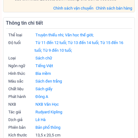
Chính sách vận chuyển
Chính sách bán hàng
Thông tin chi tiết
Thể loại
Truyện thiếu nhi;
Văn học thế giới;
Độ tuổi
Từ 11 đến 12 tuổi;
Từ 13 đến 14 tuổi;
Từ 15 đến 16
tuổi;
Từ 9 đến 10 tuổi;
Loại
Sách chữ
Ngôn ngữ
Tiếng Việt
Hình thức
Bìa mềm
Màu sắc
Sách đen trắng
Chất liệu
Sách giấy
Phát hành
Đông A
NXB
NXB Văn Học
Tác giả
Rudyard Kipling
Dịch giả
Lê Hà
Phiên bản
Bản phổ thông
Kích thước
13,5 x 20,5 cm