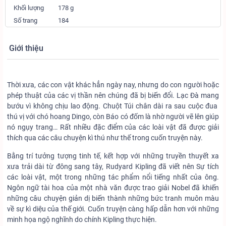
Khối lượng
178 g
Số trang
184
Giới thiệu
Thời xưa, các con vật khác hẳn ngày nay, nhưng do con người hoặc
phép thuật của các vị thần nên chúng đã bị biến đổi. Lạc Đà mang
bướu vì không chịu lao động. Chuột Túi chân dài ra sau cuộc đua
thú vị với chó hoang Dingo, còn Báo có đốm là nhờ người vẽ lên giúp
nó ngụy trang… Rất nhiều đặc điểm của các loài vật đã được giải
thích qua các câu chuyện kì thú như thế trong cuốn truyện này.
Bằng trí tưởng tượng tinh tế, kết hợp với những truyền thuyết xa
xưa trải dài từ đông sang tây, Rudyard Kipling đã viết nên Sự tích
các loài vật, một trong những tác phẩm nổi tiếng nhất của ông.
Ngôn ngữ tài hoa của một nhà văn được trao giải Nobel đã khiến
những câu chuyện giản dị biến thành những bức tranh muôn màu
về sự kì diệu của thế giới. Cuốn truyện càng hấp dẫn hơn với những
minh họa ngộ nghĩnh do chính Kipling thực hiện.