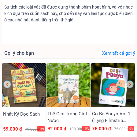
Sự tích các loài vật đã được dựng thành phim hoạt hình, và vở nhạc
kịch dựa trên cuốn sách này, cho đến nay vẫn liên tục được biểu diễn
ở các nhà hát danh tiếng trên thế giới.
Gợi ý cho bạn
Xem tất cả gợi ý
Thế Giới Trong Giọt
Cô Bé Ponyo Vol 1
Nhật Ký Đọc Sách
Nước
(Tặng Filmstrip
PVC)
92.000 ₫
75.000 ₫
59.000 ₫
108.000 ₫
-15%
75.000 ₫
-0%
79.000 ₫
-26%