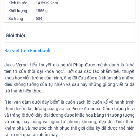
Kích thước
14.5x19.2cm
Khối lượng
1556 g
Số trang
504
Giới thiệu
Bài viết trên Facebook
Jules Verne- tiểu thuyết gia người Pháp được mệnh danh là “nhà
tiên tri của thời đại khoa học”. Bởi qua các tác phẩm tiểu thuyết
khoa học viễn tưởng của mình, ông đã đưa độc giả khám phá những
điều không tưởng của tự nhiên và sau này những gì ông viết ra đã
trở thành hiện thực.
“Hai vạn dặm dưới đáy biển” là cuốn sách lôi cuốn kể về hành trình
thám hiểm đại dương của giáo sư Pierre Aronnax. Cảnh tượng kì vĩ
và tráng lệ dưới đáy đại đương được khắc hoạ bằng trí tưởng tượng
vô cùng bay bổng và ngôn từ phóng khoáng, đẹp đẽ. Tinh thần
khám phá và mơ ước chinh phục thế giới diệu kỳ đã được thể hiện
rất rõ nét qua tác phẩm này.