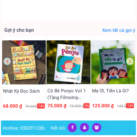
Gợi ý cho bạn
Xem tất cả gợi ý
Cô Bé Ponyo Vol 1
Mẹ Ơi, Tiền Là Gì?
Nhật Ký Đọc Sách
(Tặng Filmstrip
PVC)
75.000 ₫
125.000 ₫
68.000 ₫
75.000 ₫
-0%
145.000 ₫
-14%
79.000 ₫
-14%
Hotline: 0382911286
Kết nối