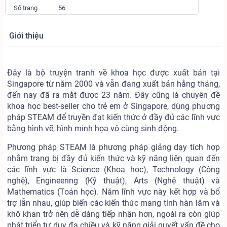
Số trang
56
Giới thiệu
Đây là bộ truyện tranh về khoa học được xuất bản tại
Singapore từ năm 2000 và vẫn đang xuất bản hằng tháng,
đến nay đã ra mắt được 23 năm. Đây cũng là chuyên đề
khoa học best-seller cho trẻ em ở Singapore, dùng phương
pháp STEAM để truyền đạt kiến thức ở đầy đủ các lĩnh vực
bằng hình vẽ, hình minh họa vô cùng sinh động.
Phương pháp STEAM là phương pháp giảng dạy tích hợp
nhằm trang bị đầy đủ kiến thức và kỹ năng liên quan đến
các lĩnh vực là Science (Khoa học), Technology (Công
nghệ), Engineering (Kỹ thuật), Arts (Nghệ thuật) và
Mathematics (Toán học). Năm lĩnh vực này kết hợp và bổ
trợ lẫn nhau, giúp biến các kiến thức mang tính hàn lâm và
khô khan trở nên dễ dàng tiếp nhận hơn, ngoài ra còn giúp
phát triển tư duy đa chiều và kỹ năng giải quyết vấn đề cho