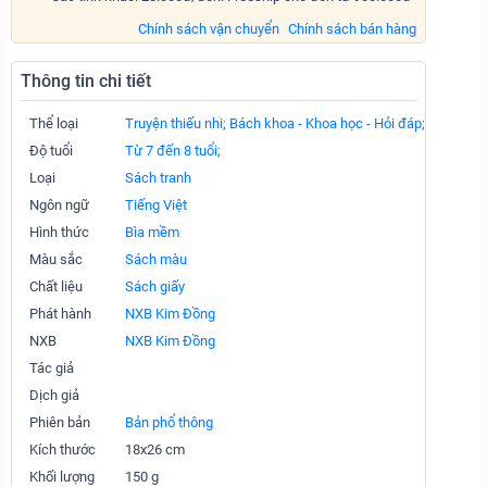
Chính sách vận chuyển
Chính sách bán hàng
Thông tin chi tiết
Thể loại
Truyện thiếu nhi;
Bách khoa - Khoa học - Hỏi đáp;
Độ tuổi
Từ 7 đến 8 tuổi;
Loại
Sách tranh
Ngôn ngữ
Tiếng Việt
Hình thức
Bìa mềm
Màu sắc
Sách màu
Chất liệu
Sách giấy
Phát hành
NXB Kim Đồng
NXB
NXB Kim Đồng
Tác giả
Dịch giả
Phiên bản
Bản phổ thông
Kích thước
18x26 cm
Khối lượng
150 g