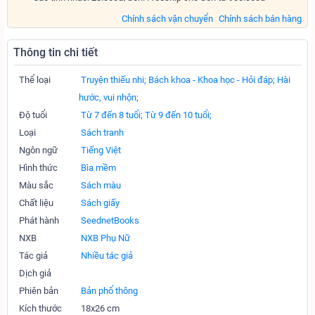
Chính sách vận chuyển
Chính sách bán hàng
Thông tin chi tiết
Thể loại
Truyện thiếu nhi;
Bách khoa - Khoa học - Hỏi đáp;
Hài
hước, vui nhộn;
Độ tuổi
Từ 7 đến 8 tuổi;
Từ 9 đến 10 tuổi;
Loại
Sách tranh
Ngôn ngữ
Tiếng Việt
Hình thức
Bìa mềm
Màu sắc
Sách màu
Chất liệu
Sách giấy
Phát hành
SeednetBooks
NXB
NXB Phụ Nữ
Tác giả
Nhiều tác giả
Dịch giả
Phiên bản
Bản phổ thông
Kích thước
18x26 cm