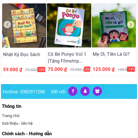
Cô Bé Ponyo Vol 1
Mẹ Ơi, Tiền Là Gì?
Nhật Ký Đọc Sách
(Tặng Filmstrip
PVC)
75.000 ₫
125.000 ₫
59.000 ₫
75.000 ₫
-0%
145.000 ₫
-14%
79.000 ₫
-26%
Hotline: 0382911286
Kết nối
Thông tin
Trang chủ
Giới thiệu - liên hệ
Chính sách - Hướng dẫn