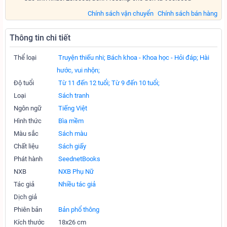
Chính sách vận chuyển
Chính sách bán hàng
Thông tin chi tiết
Thể loại
Truyện thiếu nhi;
Bách khoa - Khoa học - Hỏi đáp;
Hài
hước, vui nhộn;
Độ tuổi
Từ 11 đến 12 tuổi;
Từ 9 đến 10 tuổi;
Loại
Sách tranh
Ngôn ngữ
Tiếng Việt
Hình thức
Bìa mềm
Màu sắc
Sách màu
Chất liệu
Sách giấy
Phát hành
SeednetBooks
NXB
NXB Phụ Nữ
Tác giả
Nhiều tác giả
Dịch giả
Phiên bản
Bản phổ thông
Kích thước
18x26 cm