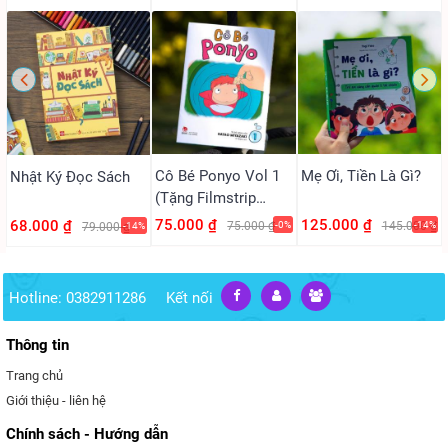
Cô Bé Ponyo Vol 1
Mẹ Ơi, Tiền Là Gì?
Nhật Ký Đọc Sách
(Tặng Filmstrip
PVC)
75.000 ₫
125.000 ₫
68.000 ₫
75.000 ₫
-0%
145.000 ₫
-14%
79.000 ₫
-14%
Hotline: 0382911286
Kết nối
Thông tin
Trang chủ
Giới thiệu - liên hệ
Chính sách - Hướng dẫn