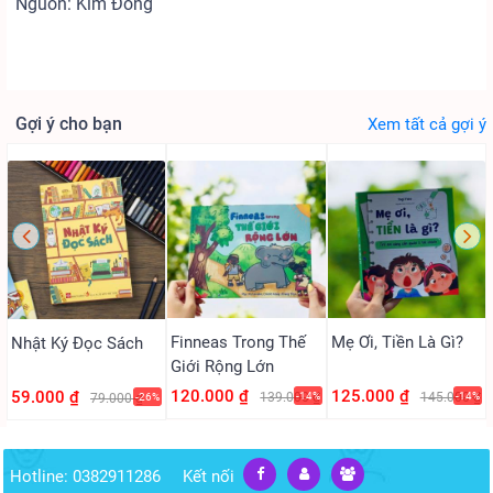
Nguồn: Kim Đồng
Gợi ý cho bạn
Xem tất cả gợi ý
Finneas Trong Thế
Mẹ Ơi, Tiền Là Gì?
Nhật Ký Đọc Sách
Giới Rộng Lớn
120.000 ₫
125.000 ₫
59.000 ₫
139.000 ₫
-14%
145.000 ₫
-14%
79.000 ₫
-26%
Hotline: 0382911286
Kết nối