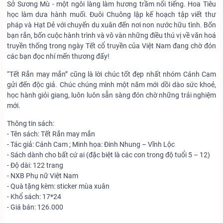
Sở Sương Mù - một ngôi làng làm hương trầm nổi tiếng. Hoa Tiêu
học làm dưa hành muối. Đuôi Chuông lập kế hoạch tập viết thư
pháp và Hạt Dẻ với chuyến du xuân đến nơi non nước hữu tình. Bốn
bạn rắn, bốn cuộc hành trình và vô vàn những điều thú vị về văn hoá
truyền thống trong ngày Tết cổ truyền của Việt Nam đang chờ đón
các bạn đọc nhí mến thương đấy!
“Tết Rắn may mắn” cũng là lời chúc tốt đẹp nhất nhóm Cánh Cam
gửi đến độc giả. Chúc chúng mình một năm mới dồi dào sức khoẻ,
học hành giỏi giang, luôn luôn sẵn sàng đón chờ những trải nghiệm
mới.
Thông tin sách:
- Tên sách: Tết Rắn may mắn
- Tác giả: Cánh Cam ; Minh họa: Đinh Nhung – Vĩnh Lộc
- Sách dành cho bất cứ ai (đặc biệt là các con trong độ tuổi 5 – 12)
- Độ dài: 122 trang
- NXB Phụ nữ Việt Nam
- Quà tặng kèm: sticker mùa xuân
- Khổ sách: 17*24
- Giá bán: 126.000