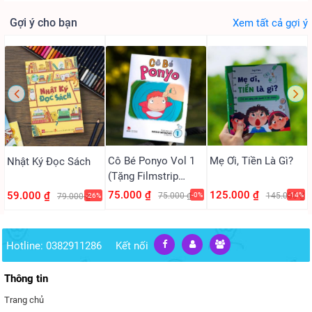
Gợi ý cho bạn
Xem tất cả gợi ý
Cô Bé Ponyo Vol 1
Mẹ Ơi, Tiền Là Gì?
Nhật Ký Đọc Sách
(Tặng Filmstrip
PVC)
75.000 ₫
125.000 ₫
59.000 ₫
75.000 ₫
-0%
145.000 ₫
-14%
79.000 ₫
-26%
Hotline: 0382911286
Kết nối
Thông tin
Trang chủ