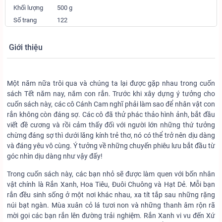
Khối lượng
500 g
Số trang
122
Giới thiệu
Một năm nữa trôi qua và chúng ta lại được gặp nhau trong cuốn
sách Tết năm nay, năm con rắn. Trước khi xây dựng ý tưởng cho
cuốn sách này, các cô Cánh Cam nghĩ phải làm sao để nhân vật con
rắn không còn đáng sợ. Các cô đã thử phác thảo hình ảnh, bắt đầu
viết đề cương và rồi cảm thấy đối với người lớn những thứ tưởng
chừng đáng sợ thì dưới lăng kính trẻ thơ, nó có thể trở nên dịu dàng
và đáng yêu vô cùng. Ý tưởng về những chuyến phiêu lưu bắt đầu từ
góc nhìn dịu dàng như vậy đấy!
Trong cuốn sách này, các bạn nhỏ sẽ được làm quen với bốn nhân
vật chính là Rắn Xanh, Hoa Tiêu, Đuôi Chuông và Hạt Dẻ. Mỗi bạn
rắn đều sinh sống ở một nơi khác nhau, xa tít tắp sau những rặng
núi bạt ngàn. Mùa xuân cỏ lá tươi non và những thanh âm rộn rã
mời gọi các bạn rắn lên đường trải nghiệm. Rắn Xanh vi vu đến Xứ