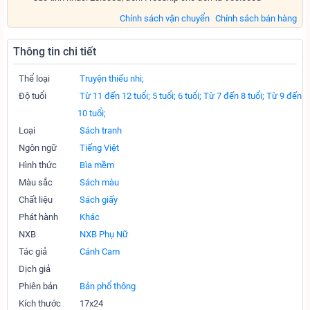
Chính sách vận chuyển
Chính sách bán hàng
Thông tin chi tiết
Thể loại
Truyện thiếu nhi;
Độ tuổi
Từ 11 đến 12 tuổi;
5 tuổi;
6 tuổi;
Từ 7 đến 8 tuổi;
Từ 9 đến
10 tuổi;
Loại
Sách tranh
Ngôn ngữ
Tiếng Việt
Hình thức
Bìa mềm
Màu sắc
Sách màu
Chất liệu
Sách giấy
Phát hành
Khác
NXB
NXB Phụ Nữ
Tác giả
Cánh Cam
Dịch giả
Phiên bản
Bản phổ thông
Kích thước
17x24