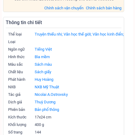
Chính sách vận chuyển
Chính sách bán hàng
Thông tin chi tiết
Thể loại
Truyện thiếu nhi;
Văn học thế giới;
Văn học kinh điển;
Loại
Ngôn ngữ
Tiếng Việt
Hình thức
Bìa mềm
Màu sắc
Sách màu
Chất liệu
Sách giấy
Phát hành
Huy Hoàng
NXB
NXB Mỹ Thuật
Tác giả
Nicolai A.Ostrovsky
Dịch giả
Thuỳ Dương
Phiên bản
Bản phổ thông
Kích thước
17x24 cm
Khối lượng
400 g
Số trang
144