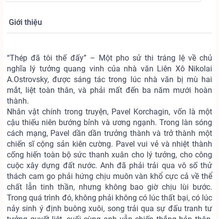
Giới thiệu
“Thép đã tôi thế đấy” – Một pho sử thi tráng lệ về chủ
nghĩa lý tưởng quang vinh của nhà văn Liên Xô Nikolai
A.Ostrovsky, được sáng tác trong lúc nhà văn bị mù hai
mắt, liệt toàn thân, và phải mất đến ba năm mưới hoàn
thành.
Nhân vật chính trong truyện, Pavel Korchagin, vốn là một
cậu thiếu niên bướng bỉnh và ương ngạnh. Trong làn sóng
cách mạng, Pavel dần dần trưởng thành và trở thành một
chiến sĩ cộng sản kiên cường. Pavel vui vẻ và nhiệt thành
cống hiến toàn bộ sức thanh xuân cho lý tưởng, cho công
cuộc xây dựng đất nước. Anh đã phải trải qua vô số thử
thách cam go phải hứng chịu muôn vàn khổ cực cả về thể
chất lẫn tinh thần, nhưng không bao giờ chịu lùi bước.
Trong quá trình đó, không phải không có lúc thất bại, có lúc
nảy sinh ý định buông xuôi, song trải qua sự đấu tranh tư