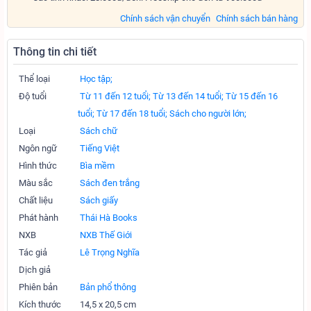
Chính sách vận chuyển
Chính sách bán hàng
Thông tin chi tiết
Thể loại
Học tập;
Độ tuổi
Từ 11 đến 12 tuổi;
Từ 13 đến 14 tuổi;
Từ 15 đến 16
tuổi;
Từ 17 đến 18 tuổi;
Sách cho người lớn;
Loại
Sách chữ
Ngôn ngữ
Tiếng Việt
Hình thức
Bìa mềm
Màu sắc
Sách đen trắng
Chất liệu
Sách giấy
Phát hành
Thái Hà Books
NXB
NXB Thế Giới
Tác giả
Lê Trọng Nghĩa
Dịch giả
Phiên bản
Bản phổ thông
Kích thước
14,5 x 20,5 cm