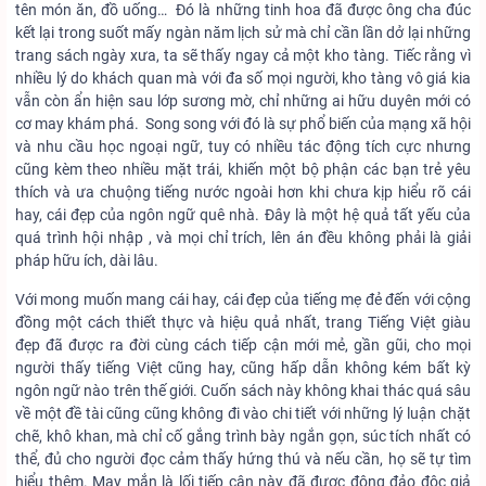
tên món ăn, đồ uống… Đó là những tinh hoa đã được ông cha đúc
kết lại trong suốt mấy ngàn năm lịch sử mà chỉ cần lần dở lại những
trang sách ngày xưa, ta sẽ thấy ngay cả một kho tàng. Tiếc rằng vì
nhiều lý do khách quan mà với đa số mọi người, kho tàng vô giá kia
vẫn còn ẩn hiện sau lớp sương mờ, chỉ những ai hữu duyên mới có
cơ may khám phá. Song song với đó là sự phổ biến của mạng xã hội
và nhu cầu học ngoại ngữ, tuy có nhiều tác động tích cực nhưng
cũng kèm theo nhiều mặt trái, khiến một bộ phận các bạn trẻ yêu
thích và ưa chuộng tiếng nước ngoài hơn khi chưa kịp hiểu rõ cái
hay, cái đẹp của ngôn ngữ quê nhà. Đây là một hệ quả tất yếu của
quá trình hội nhập , và mọi chỉ trích, lên án đều không phải là giải
pháp hữu ích, dài lâu.
Với mong muốn mang cái hay, cái đẹp của tiếng mẹ đẻ đến với cộng
đồng một cách thiết thực và hiệu quả nhất, trang Tiếng Việt giàu
đẹp đã được ra đời cùng cách tiếp cận mới mẻ, gần gũi, cho mọi
người thấy tiếng Việt cũng hay, cũng hấp dẫn không kém bất kỳ
ngôn ngữ nào trên thế giới. Cuốn sách này không khai thác quá sâu
về một đề tài cũng cũng không đi vào chi tiết với những lý luận chặt
chẽ, khô khan, mà chỉ cố gắng trình bày ngắn gọn, súc tích nhất có
thể, đủ cho người đọc cảm thấy hứng thú và nếu cần, họ sẽ tự tìm
hiểu thêm. May mắn là lối tiếp cận này đã được đông đảo độc giả