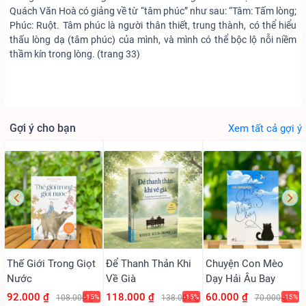
Quách Văn Hoà có giảng về từ “tâm phúc” như sau: “Tâm: Tấm lòng;
Phúc: Ruột. Tâm phúc là người thân thiết, trung thành, có thể hiểu
thấu lòng dạ (tâm phúc) của mình, và mình có thể bộc lộ nỗi niềm
thầm kín trong lòng. (trang 33)
Gợi ý cho bạn
Xem tất cả gợi ý
Thế Giới Trong Giọt
Để Thanh Thản Khi
Chuyện Con Mèo
Nước
Về Già
Dạy Hải Âu Bay
92.000 ₫
118.000 ₫
60.000 ₫
108.000 ₫
-15%
138.000 ₫
-15%
70.000 ₫
-15%