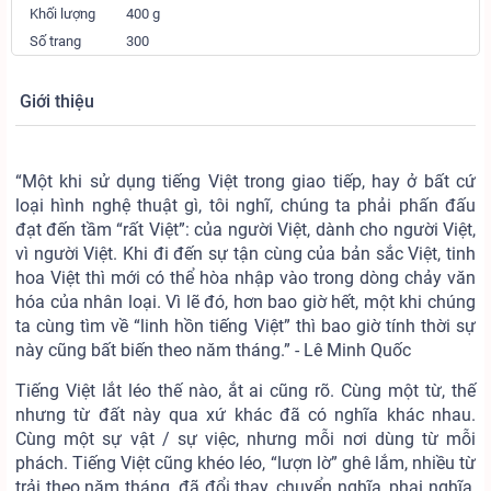
Khối lượng
400 g
Số trang
300
Giới thiệu
“Một khi sử dụng tiếng Việt trong giao tiếp, hay ở bất cứ
loại hình nghệ thuật gì, tôi nghĩ, chúng ta phải phấn đấu
đạt đến tầm “rất Việt”: của người Việt, dành cho người Việt,
vì người Việt. Khi đi đến sự tận cùng của bản sắc Việt, tinh
hoa Việt thì mới có thể hòa nhập vào trong dòng chảy văn
hóa của nhân loại. Vì lẽ đó, hơn bao giờ hết, một khi chúng
ta cùng tìm về “linh hồn tiếng Việt” thì bao giờ tính thời sự
này cũng bất biến theo năm tháng.” - Lê Minh Quốc
Tiếng Việt lắt léo thế nào, ắt ai cũng rõ. Cùng một từ, thế
nhưng từ đất này qua xứ khác đã có nghĩa khác nhau.
Cùng một sự vật / sự việc, nhưng mỗi nơi dùng từ mỗi
phách. Tiếng Việt cũng khéo léo, “lượn lờ” ghê lắm, nhiều từ
trải theo năm tháng, đã đổi thay, chuyển nghĩa, phai nghĩa,