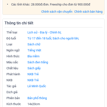
Các tỉnh khác: 28.000đ/đơn. Freeship cho đơn từ 900.000đ
Chính sách vận chuyển
Chính sách bán hàng
Thông tin chi tiết
Thể loại
Lịch sử - Địa lý - Chính trị;
Độ tuổi
Từ 17 đến 18 tuổi;
Sách cho người lớn;
Loại
Sách chữ
Ngôn ngữ
Tiếng Việt
Hình thức
Bìa mềm
Màu sắc
Sách đen trắng
Chất liệu
Sách giấy
Phát hành
NXB Trẻ
NXB
NXB Trẻ
Tác giả
Lê Minh Quốc
Dịch giả
Phiên bản
Bản phổ thông
Kích thước
14x20cm