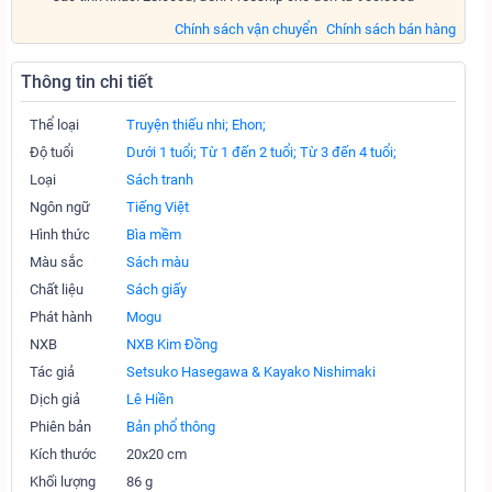
Chính sách vận chuyển
Chính sách bán hàng
Thông tin chi tiết
Thể loại
Truyện thiếu nhi;
Ehon;
Độ tuổi
Dưới 1 tuổi;
Từ 1 đến 2 tuổi;
Từ 3 đến 4 tuổi;
Loại
Sách tranh
Ngôn ngữ
Tiếng Việt
Hình thức
Bìa mềm
Màu sắc
Sách màu
Chất liệu
Sách giấy
Phát hành
Mogu
NXB
NXB Kim Đồng
Tác giả
Setsuko Hasegawa & Kayako Nishimaki
Dịch giả
Lê Hiền
Phiên bản
Bản phổ thông
Kích thước
20x20 cm
Khối lượng
86 g