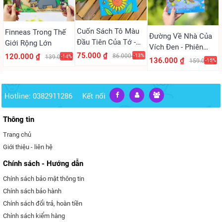
Cuốn Sách Tô Màu
Finneas Trong Thế
Đường Về Nhà Của
Đầu Tiên Của Tớ -
Giới Rộng Lớn
Vích Đen - Phiên
Tô Màu Mùa Hè
75.000 ₫
120.000 ₫
86.000 ₫
-13%
Bản Song Ngữ Việt-
139.000 ₫
-14%
136.000 ₫
159.000 ₫
-15%
Hạnh Phúc
Anh
(Vizibook)
Hotline: 0382911286
Kết nối
Thông tin
Trang chủ
Giới thiệu - liên hệ
Chính sách - Hướng dẫn
Chính sách bảo mật thông tin
Chính sách bảo hành
Chính sách đổi trả, hoàn tiền
Chính sách kiểm hàng