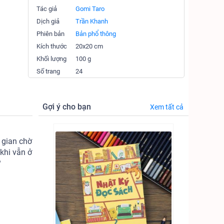
Tác giả
Gomi Taro
Dịch giả
Trần Khanh
Phiên bản
Bản phổ thông
Kích thước
20x20 cm
Khối lượng
100 g
Số trang
24
Gợi ý cho bạn
Xem tất cả
 gian chờ
 khi vẫn ở
?