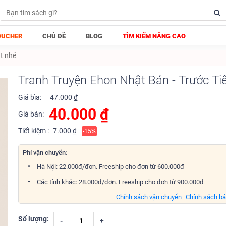
OUCHER
CHỦ ĐỀ
BLOG
TÌM KIẾM NÂNG CAO
út nhé
Tranh Truyện Ehon Nhật Bản - Trước Ti
Giá bìa:
47.000 ₫
40.000
₫
Giá bán:
Tiết kiệm :
7.000 ₫
-15%
Phí vận chuyển:
Hà Nội: 22.000đ/đơn. Freeship cho đơn từ 600.000đ
Các tỉnh khác: 28.000đ/đơn. Freeship cho đơn từ 900.000đ
Chính sách vận chuyển
Chính sách b
Số lượng:
-
+