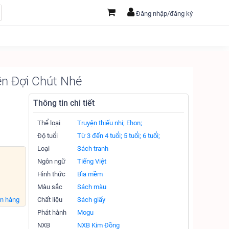
Đăng nhập/đăng ký
ên Đợi Chút Nhé
Thông tin chi tiết
Thể loại
Truyện thiếu nhi;
Ehon;
Độ tuổi
Từ 3 đến 4 tuổi;
5 tuổi;
6 tuổi;
Loại
Sách tranh
Ngôn ngữ
Tiếng Việt
Hình thức
Bìa mềm
Màu sắc
Sách màu
án hàng
Chất liệu
Sách giấy
Phát hành
Mogu
NXB
NXB Kim Đồng