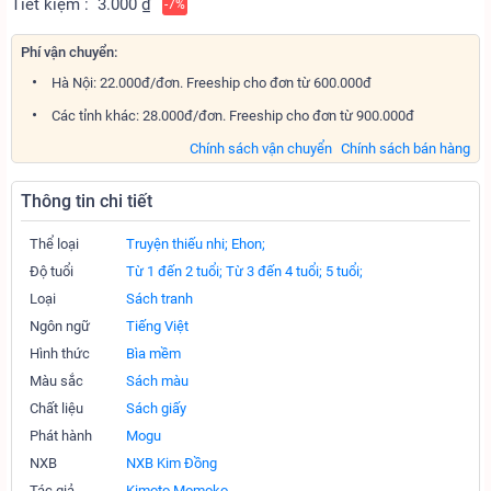
Tiết kiệm :
3.000 ₫
-7%
Phí vận chuyển:
Hà Nội: 22.000đ/đơn. Freeship cho đơn từ 600.000đ
Các tỉnh khác: 28.000đ/đơn. Freeship cho đơn từ 900.000đ
Chính sách vận chuyển
Chính sách bán hàng
Thông tin chi tiết
Thể loại
Truyện thiếu nhi;
Ehon;
Độ tuổi
Từ 1 đến 2 tuổi;
Từ 3 đến 4 tuổi;
5 tuổi;
Loại
Sách tranh
Ngôn ngữ
Tiếng Việt
Hình thức
Bìa mềm
Màu sắc
Sách màu
Chất liệu
Sách giấy
Phát hành
Mogu
NXB
NXB Kim Đồng
Tác giả
Kimoto Momoko