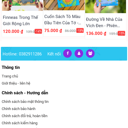
Cuốn Sách Tô Màu
Finneas Trong Thế
Đường Về Nhà Của
Đầu Tiên Của Tớ -
Giới Rộng Lớn
Vích Đen - Phiên
Tô Màu Mùa Hè
75.000 ₫
120.000 ₫
86.000 ₫
-13%
Bản Song Ngữ Việt-
139.000 ₫
-14%
136.000 ₫
159.000 ₫
-15%
Hạnh Phúc
Anh
(Vizibook)
Hotline: 0382911286
Kết nối
Thông tin
Trang chủ
Giới thiệu - liên hệ
Chính sách - Hướng dẫn
Chính sách bảo mật thông tin
Chính sách bảo hành
Chính sách đổi trả, hoàn tiền
Chính sách kiểm hàng