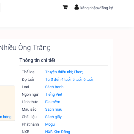
Đăng nhập/đăng ký
 Nhiều Ông Trăng
Thông tin chi tiết
Thể loại
Truyện thiếu nhi;
Ehon;
Độ tuổi
Từ 3 đến 4 tuổi;
5 tuổi;
6 tuổi;
Loại
Sách tranh
Ngôn ngữ
Tiếng Việt
Hình thức
Bìa mềm
Màu sắc
Sách màu
án hàng
Chất liệu
Sách giấy
Phát hành
Mogu
NXB
NXB Kim Đồng