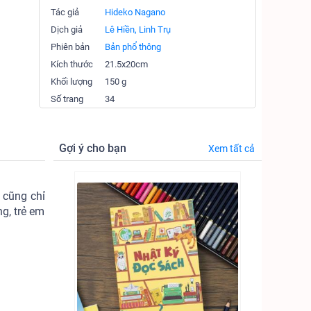
Tác giả
Hideko Nagano
Dịch giả
Lê Hiền, Linh Trụ
Phiên bản
Bản phổ thông
Kích thước
21.5x20cm
Khối lượng
150 g
Số trang
34
Gợi ý cho bạn
Xem tất cả
t cũng chỉ
g, trẻ em