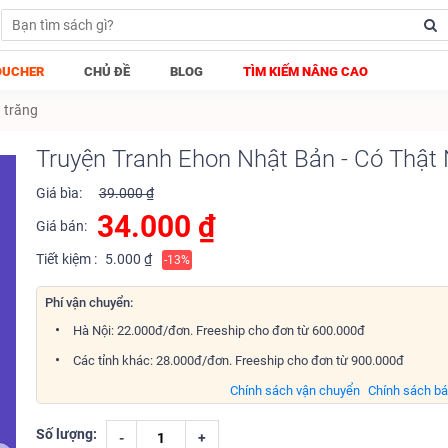
OUCHER
CHỦ ĐỀ
BLOG
TÌM KIẾM NÂNG CAO
 trăng
Truyện Tranh Ehon Nhật Bản - Có Thật
Giá bìa:
39.000 ₫
34.000
₫
Giá bán:
Tiết kiệm :
5.000 ₫
-13%
Phí vận chuyển:
Hà Nội: 22.000đ/đơn. Freeship cho đơn từ 600.000đ
Các tỉnh khác: 28.000đ/đơn. Freeship cho đơn từ 900.000đ
Chính sách vận chuyển
Chính sách b
Số lượng:
-
+