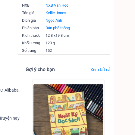
NXB
NXB Văn Học
Tác giả
Kellie Jones
Dịch giả
Ngọc Anh
Phiên bản
Bản phổ thông
Kích thước
12,8 x19,8 cm
Khối lượng
120 g
Số trang
152
Gợi ý cho bạn
Xem tất cả
ư Alibaba,
Truyện này