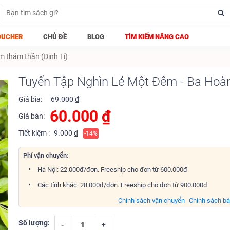
OUCHER
CHỦ ĐỀ
BLOG
TÌM KIẾM NÂNG CAO
m thảm thần (Đinh Tị)
Tuyển Tập Nghìn Lẻ Một Đêm - Ba Hoà
Giá bìa:
69.000 ₫
60.000
₫
Giá bán:
Tiết kiệm :
9.000 ₫
-14%
Phí vận chuyển:
Hà Nội: 22.000đ/đơn. Freeship cho đơn từ 600.000đ
Các tỉnh khác: 28.000đ/đơn. Freeship cho đơn từ 900.000đ
Chính sách vận chuyển
Chính sách b
Số lượng:
-
+