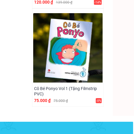
120.000 ₫
139.000 ₫
-14%
Cô Bé Ponyo Vol 1 (Tặng Filmstrip
PVC)
75.000 ₫
75.000 ₫
-0%