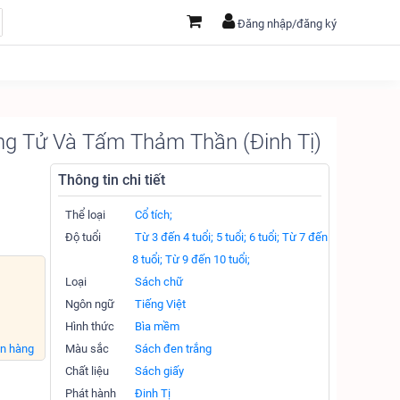
Đăng nhập/đăng ký
ng Tử Và Tấm Thảm Thần (Đinh Tị)
Thông tin chi tiết
Thể loại
Cổ tích;
Độ tuổi
Từ 3 đến 4 tuổi;
5 tuổi;
6 tuổi;
Từ 7 đến
8 tuổi;
Từ 9 đến 10 tuổi;
Loại
Sách chữ
Ngôn ngữ
Tiếng Việt
Hình thức
Bìa mềm
án hàng
Màu sắc
Sách đen trắng
Chất liệu
Sách giấy
Phát hành
Đinh Tị