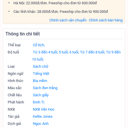
Hà Nội: 22.000đ/đơn. Freeship cho đơn từ 600.000đ
Các tỉnh khác: 28.000đ/đơn. Freeship cho đơn từ 900.000đ
Chính sách vận chuyển
Chính sách bán hàng
Thông tin chi tiết
Thể loại
Cổ tích;
Độ tuổi
Từ 3 đến 4 tuổi;
5 tuổi;
6 tuổi;
Từ 7 đến 8 tuổi;
Từ 9 đến
10 tuổi;
Loại
Sách chữ
Ngôn ngữ
Tiếng Việt
Hình thức
Bìa mềm
Màu sắc
Sách đen trắng
Chất liệu
Sách giấy
Phát hành
Đinh Tị
NXB
NXB Văn Học
Tác giả
Kellie Jones
Dịch giả
Ngọc Anh