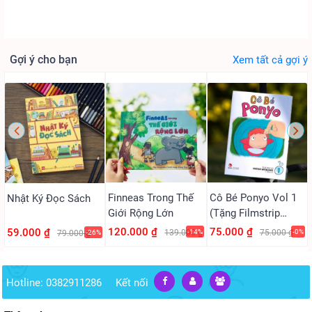
Gợi ý cho bạn
Xem tất cả gợi ý
Finneas Trong Thế
Cô Bé Ponyo Vol 1
Nhật Ký Đọc Sách
Giới Rộng Lớn
(Tặng Filmstrip
PVC)
120.000 ₫
75.000 ₫
59.000 ₫
139.000 ₫
-14%
75.000 ₫
-0%
79.000 ₫
-26%
Hotline: 0382911286
Kết nối