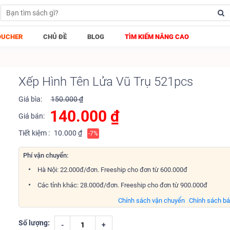
OUCHER
CHỦ ĐỀ
BLOG
TÌM KIẾM NÂNG CAO
Xếp Hình Tên Lửa Vũ Trụ 521pcs
Giá bìa:
150.000 ₫
140.000
₫
Giá bán:
Tiết kiệm :
10.000 ₫
-7%
Phí vận chuyển:
Hà Nội: 22.000đ/đơn. Freeship cho đơn từ 600.000đ
Các tỉnh khác: 28.000đ/đơn. Freeship cho đơn từ 900.000đ
Chính sách vận chuyển
Chính sách b
Số lượng:
-
+