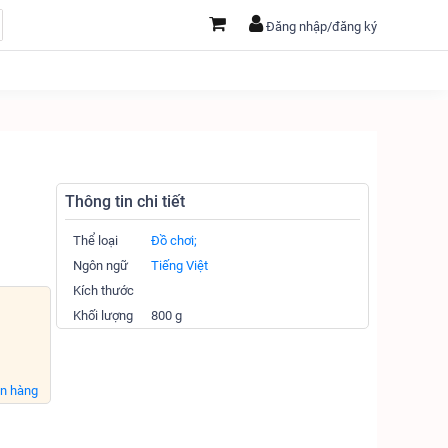
Đăng nhập/đăng ký
Thông tin chi tiết
Thể loại
Đồ chơi;
Ngôn ngữ
Tiếng Việt
Kích thước
Khối lượng
800 g
án hàng